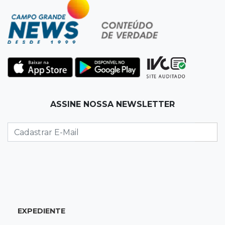
O terrorismo começa pela dignidade humana
12:43
Esporte Equestre
Da fivela de campeã ao sonho internacional:
amazona de MS quer chegar ao Texas
12:32
Máquinas de Areia
ASSINE NOSSA NEWSLETTER
Empresário investigado em 2023 volta a ser
alvo por R$ 100 milhões em contratos
12:26
Clima
Defesa Civil descarta cenário extremo com
chegada de ciclone
12:12
Natureza
EXPEDIENTE
Ovos de arara-azul marcam início da