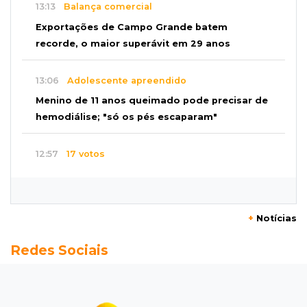
13:13
Balança comercial
Exportações de Campo Grande batem
recorde, o maior superávit em 29 anos
13:06
Adolescente apreendido
Menino de 11 anos queimado pode precisar de
hemodiálise; "só os pés escaparam"
12:57
17 votos
Câmara derruba veto e garante consulta
simplificada a salários de servidores
+
Notícias
12:52
Artes
Redes Sociais
Semana cultural reúne grandes nomes da
música, teatro e dança no Teatro Prosa
12:47
Artigos