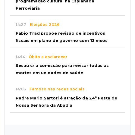
programação cultural na Esplanada
Ferroviária
14:27
Eleições 2026
Fábio Trad propõe revisão de incentivos
fiscais em plano de governo com 13 eixos
14:14
Óbito a esclarecer
Sesau cria comissão para revisar todas as
mortes em unidades de saúde
14:03
Famoso nas redes sociais
Padre Mario Sartori é atração da 24ª Festa de
Nossa Senhora da Abadia
13:57
Internação compulsória
Adolescente acusado de atear fogo em amigo