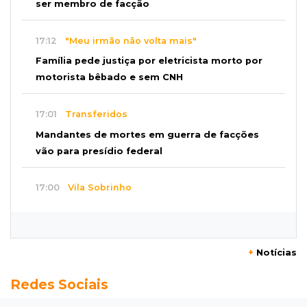
ser membro de facção
17:12
"Meu irmão não volta mais"
Família pede justiça por eletricista morto por
motorista bêbado e sem CNH
17:01
Transferidos
Mandantes de mortes em guerra de facções
vão para presídio federal
17:00
Vila Sobrinho
Uno capota e Gol invade terreno em acidente
próximo à Praça do Papa
+
Notícias
16:52
De estimação
Redes Sociais
Pet shop é recorrente na venda de cães "fake"
e até de animais doentes