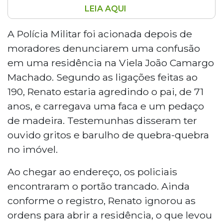
LEIA AQUI
Renato Marian, de 40 anos, morreu após
ser baleado por um policial militar em
A Polícia Militar foi acionada depois de
Três Lagoas, no Mato Grosso do Sul. Ele
moradores denunciarem uma confusão
ameaçava o pai com uma faca quando a
em uma residência na Viela João Camargo
equipe foi acionada. Ao ser abordado,
Machado. Segundo as ligações feitas ao
avançou contra um dos militares e foi
190, Renato estaria agredindo o pai, de 71
baleado. O caso é a 45ª morte por
intervenção de agente do Estado no
anos, e carregava uma faca e um pedaço
estado em 2025.
de madeira. Testemunhas disseram ter
ouvido gritos e barulho de quebra-quebra
no imóvel.
Ao chegar ao endereço, os policiais
encontraram o portão trancado. Ainda
conforme o registro, Renato ignorou as
ordens para abrir a residência, o que levou