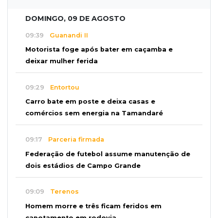
DOMINGO, 09 DE AGOSTO
09:39
Guanandi II
Motorista foge após bater em caçamba e
deixar mulher ferida
09:29
Entortou
Carro bate em poste e deixa casas e
comércios sem energia na Tamandaré
09:17
Parceria firmada
Federação de futebol assume manutenção de
dois estádios de Campo Grande
09:09
Terenos
Homem morre e três ficam feridos em
capotamento em rodovia