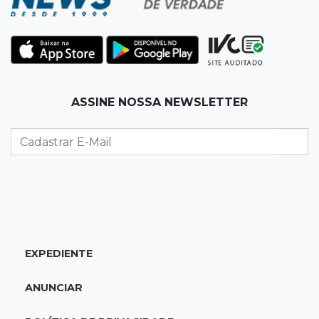
08:26
O que ficou de quem partiu
Com ajuda da irmã, mãe transforma sonho
que tinha com a filha em loja
08:15
Estudo
ASSINE NOSSA NEWSLETTER
Município de MS perde 58 mil hectares e R$ 12
milhões por mês com silvicultura
08:03
Amambai
Rapaz de 23 anos morre ao bater o carro em
poste de energia elétrica
07:54
Ruas bloqueadas
EXPEDIENTE
Campo Grande tem quatro interdições no
trânsito neste domingo
ANUNCIAR
07:45
Dia dos Pais