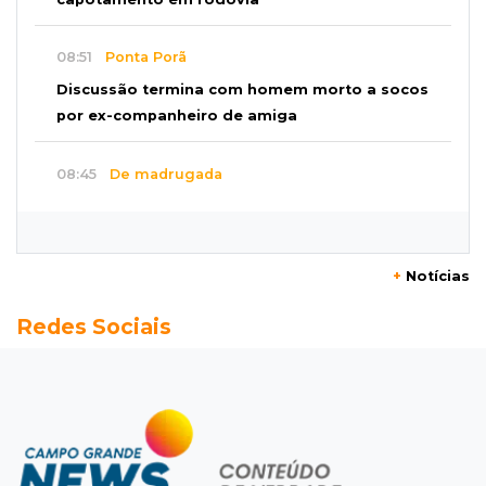
08:51
Ponta Porã
Discussão termina com homem morto a socos
por ex-companheiro de amiga
08:45
De madrugada
Após briga, casa pega fogo duas vezes em
condomínio do Nova Lima
+
Notícias
08:37
Agendão de partidas
Redes Sociais
Rodada do Brasileirão tem 6 jogos neste
domingo de Dia dos Pais
08:30
Em Pauta
O enorme peso dos genes na obesidade