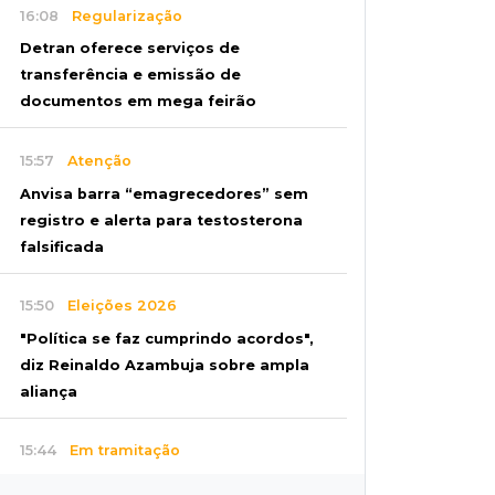
16:08
Regularização
Detran oferece serviços de
transferência e emissão de
documentos em mega feirão
15:57
Atenção
Anvisa barra “emagrecedores” sem
registro e alerta para testosterona
falsificada
15:50
Eleições 2026
"Política se faz cumprindo acordos",
diz Reinaldo Azambuja sobre ampla
aliança
15:44
Em tramitação
Projeto em MS quer barrar artistas