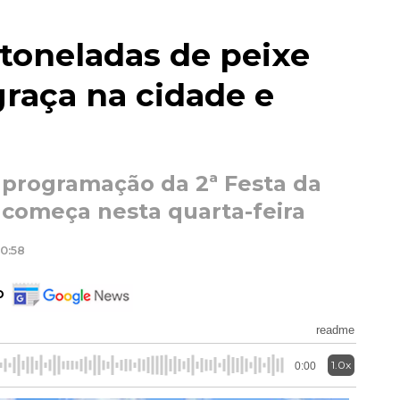
toneladas de peixe
graça na cidade e
 programação da 2ª Festa da
começa nesta quarta-feira
10:58
o
readme
1.0x
0:00