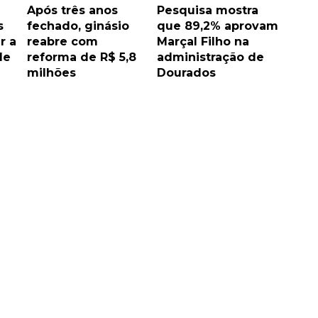
Após três anos
Pesquisa mostra
s
fechado, ginásio
que 89,2% aprovam
r a
reabre com
Marçal Filho na
de
reforma de R$ 5,8
administração de
milhões
Dourados