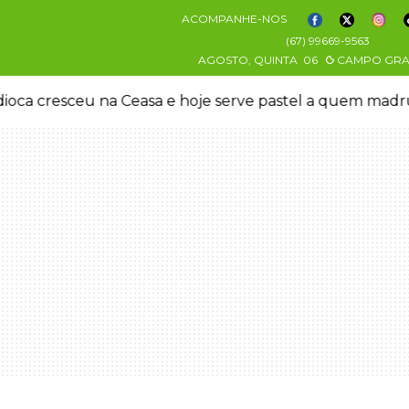
ACOMPANHE-NOS
(67) 99669-9563
AGOSTO, QUINTA
06
CAMPO GR
oca cresceu na Ceasa e hoje serve pastel a quem mad