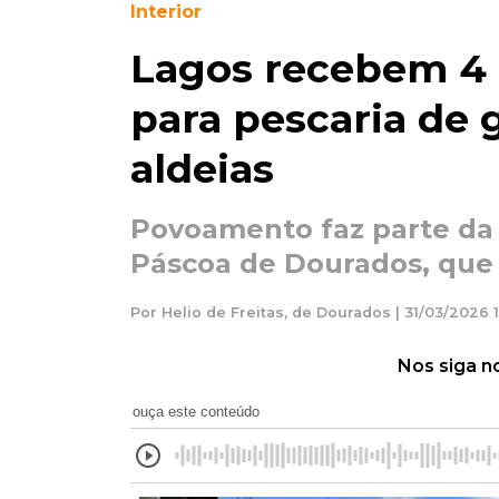
Interior
Lagos recebem 4 
para pescaria de 
aldeias
Povoamento faz parte da
Páscoa de Dourados, que 
Por Helio de Freitas, de Dourados | 31/03/2026 
Nos siga n
ouça este conteúdo