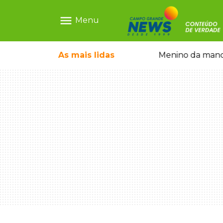
menu
Menu
ntre crianças brasileiras
As mais
lidas
Menino da mandi