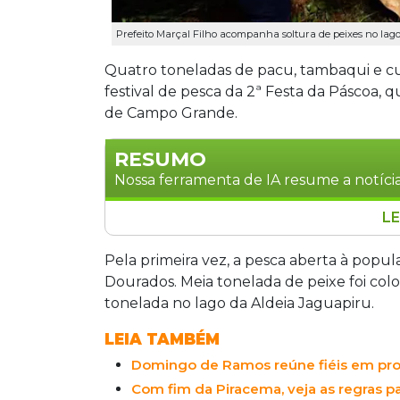
Prefeito Marçal Filho acompanha soltura de peixes no lago
Quatro toneladas de pacu, tambaqui e cu
festival de pesca da 2ª Festa da Páscoa, 
de Campo Grande.
RESUMO
Nossa ferramenta de IA resume a notícia
LE
Dourados recebe a 2ª Festa da Páscoa a
toneladas de peixes distribuídas em trê
Pela primeira vez, a pesca aberta à pop
pela primeira vez, a Reserva Indígena
Dourados. Meia tonelada de peixe foi col
alimentação, atrações infantis e torne
tonelada no lago da Aldeia Jaguapiru.
LEIA TAMBÉM
Domingo de Ramos reúne fiéis em proc
Com fim da Piracema, veja as regras pa