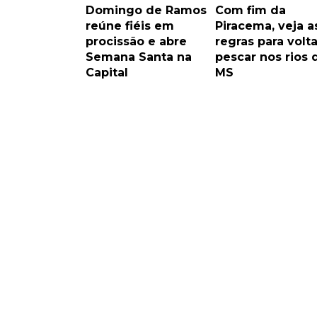
Domingo de Ramos
Com fim da
reúne fiéis em
Piracema, veja a
procissão e abre
regras para volta
Semana Santa na
pescar nos rios 
Capital
MS