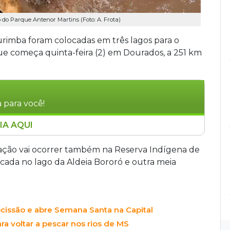
 do Parque Antenor Martins (Foto: A. Frota)
rimba foram colocadas em três lagos para o
que começa quinta-feira (2) em Dourados, a 251 km
 para você!
IA AQUI
 partir de quinta-feira (2), com quatro
s lagos para pesca aberta ao público, incluindo,
ulação vai ocorrer também na Reserva Indígena de
. O evento conta com shows, praça de
ocada no lago da Aldeia Bororó e outra meia
ios esportivos no Parque Antenor Martins.
issão e abre Semana Santa na Capital
ra voltar a pescar nos rios de MS