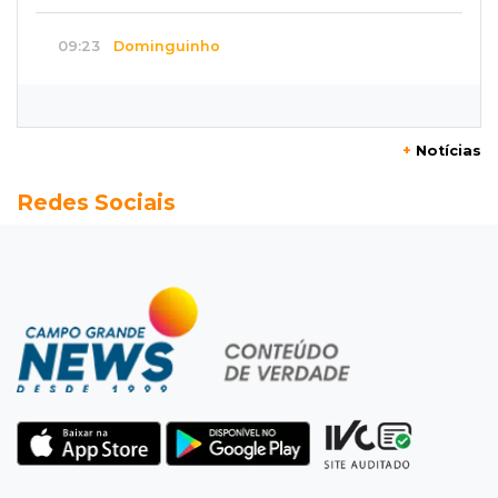
09:23
Dominguinho
Artesanato de MS entra em nova etapa da
turnê de João Gomes
+
Notícias
09:15
Atenção
Redes Sociais
Eventos interditam ruas de Campo Grande
nesta sexta-feira
09:09
Mesmo lugar
Três dias após obra, buraco volta a Joaquim
Murtinho
09:00
Post Patrocinado
Chanton celebra Dia dos Pais com cestas, kits
e tortas especiais