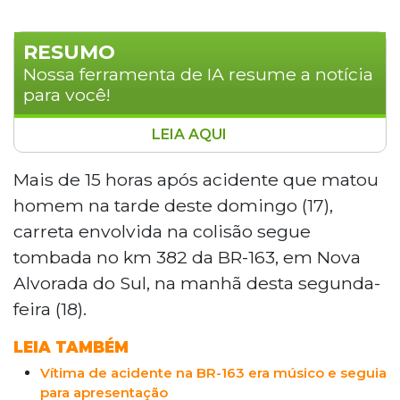
RESUMO
Nossa ferramenta de IA resume a notícia
para você!
LEIA AQUI
Mais de 15 horas após acidente que
matou um homem na tarde de domingo
Mais de 15 horas após acidente que matou
(17), uma carreta segue tombada no km
homem na tarde deste domingo (17),
382 da BR-163, em Nova Alvorada do Sul.
carreta envolvida na colisão segue
O semirreboque da marca Guerra
tombada no km 382 da BR-163, em Nova
permanecia de rodas para cima na
Alvorada do Sul, na manhã desta segunda-
ribanceira, com carga espalhada pelo
acostamento. A vítima, moradora de
feira (18).
Campo Grande, estava no Fiat Siena
LEIA TAMBÉM
atingido. O motorista da carreta
sobreviveu. As causas do acidente
Vítima de acidente na BR-163 era músico e seguia
seguem sob investigação.
para apresentação