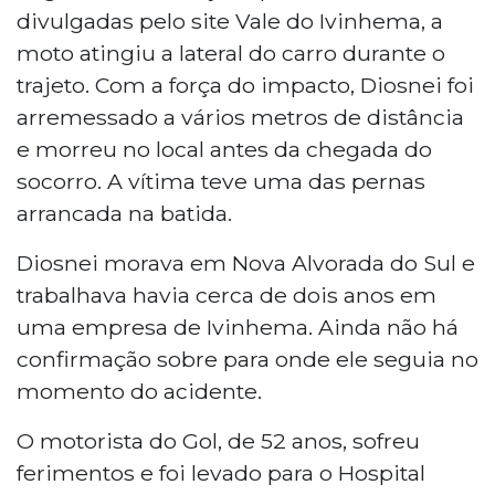
Angélica, a 272 km de Campo Grande.
divulgadas pelo site Vale do Ivinhema, a
Diosnei Batista da Silva conduzia uma
moto atingiu a lateral do carro durante o
Honda CBR 600 quando atingiu a lateral
trajeto. Com a força do impacto, Diosnei foi
de um Volkswagen Gol G6. Com o
arremessado a vários metros de distância
impacto, ele foi arremessado e morreu no
local, tendo uma das pernas arrancada. O
e morreu no local antes da chegada do
motorista do carro, de 52 anos, foi
socorro. A vítima teve uma das pernas
hospitalizado em estado estável. As
arrancada na batida.
causas do acidente são investigadas.
Diosnei morava em Nova Alvorada do Sul e
trabalhava havia cerca de dois anos em
uma empresa de Ivinhema. Ainda não há
confirmação sobre para onde ele seguia no
momento do acidente.
O motorista do Gol, de 52 anos, sofreu
ferimentos e foi levado para o Hospital