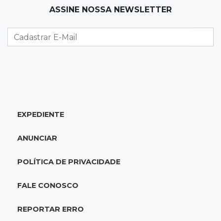
ASSINE NOSSA NEWSLETTER
Agosto no Bosque reúne esporte, cultura e
prêmios
07:33
Agenda
Riedel vai a Brasília para reunião no Ministério
do Meio Ambiente
07:30
Post Patrocinado
EXPEDIENTE
Indústria da construção impulsiona MS e abre
espaço para mulheres
ANUNCIAR
07:27
Propostas
POLÍTICA DE PRIVACIDADE
Saúde cria grupo para identificar gargalos na
regulação do SUS em MS
FALE CONOSCO
07:15
Dourados
REPORTAR ERRO