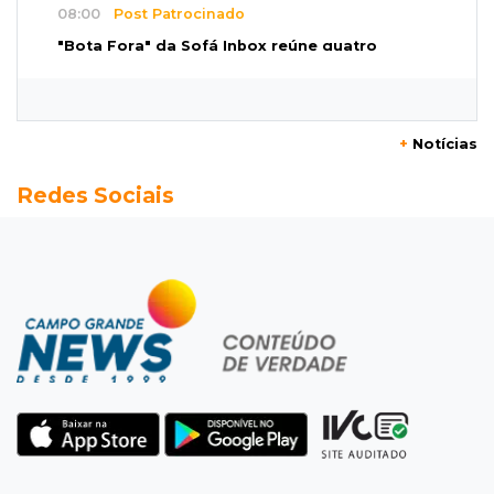
08:00
Post Patrocinado
"Bota Fora" da Sofá Inbox reúne quatro
opções com 48% de desconto
07:58
Túnel do tempo
+
Notícias
Fonte gigante fez supermercado em 1973 virar
Redes Sociais
passeio campo-grandense
07:49
Copa Pelezinho
Torneio de futsal abre 34ª edição com quatro
jogos neste sábado
07:48
Pele Vermelha, Corona, Valley...
Muita gente já passou a madrugada dentro da
imaginação de Scalise
07:45
José Marques