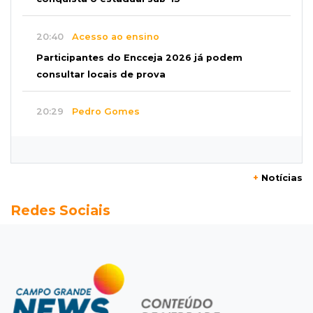
20:40
Acesso ao ensino
Participantes do Encceja 2026 já podem
consultar locais de prova
20:29
Pedro Gomes
Jovem morre baleado e suspeita envolve
disputa entre facções rivais
+
Notícias
20:01
Futebol feminino
Redes Sociais
Pantanal treina em Goiânia antes de jogo que
vale acesso inédito à Série A2
19:44
Campeonato Brasileiro
Remo busca empate com Atlético-MG e segue
na zona de rebaixamento