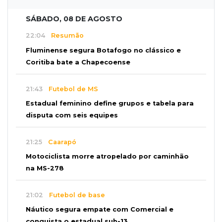
SÁBADO, 08 DE AGOSTO
22:04
Resumão
Fluminense segura Botafogo no clássico e
Coritiba bate a Chapecoense
21:43
Futebol de MS
Estadual feminino define grupos e tabela para
disputa com seis equipes
21:25
Caarapó
Motociclista morre atropelado por caminhão
na MS-278
21:02
Futebol de base
Náutico segura empate com Comercial e
conquista o estadual sub-13