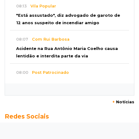
08:13
Vila Popular
"Está assustado", diz advogado de garoto de
12 anos suspeito de incendiar amigo
08:07
Com Rui Barbosa
Acidente na Rua Antônio Maria Coelho causa
lentidão e interdita parte da via
08:00
Post Patrocinado
Studio Jozi Costa ajuda homens a eliminar
verrugas e pintas
+
Notícias
07:52
A um clique
Redes Sociais
Do 1º prêmio às dívidas, jogadores relatam
como o vício tomou conta da vida