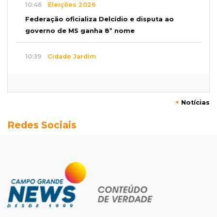
10:46
Eleições 2026
Federação oficializa Delcídio e disputa ao
governo de MS ganha 8º nome
10:39
Cidade Jardim
Empresária perde quase R$ 30 mil em golpe
da falsa oferta de empréstimo
+
Notícias
10:23
Preocupação
Redes Sociais
Anvisa sobe alerta sobre testosterona sem
indicação como risco ao coração
10:18
Comércio exterior
Superávit comercial de MS cresce 17,8% com
alta das exportações
10:13
Arte com a escrita