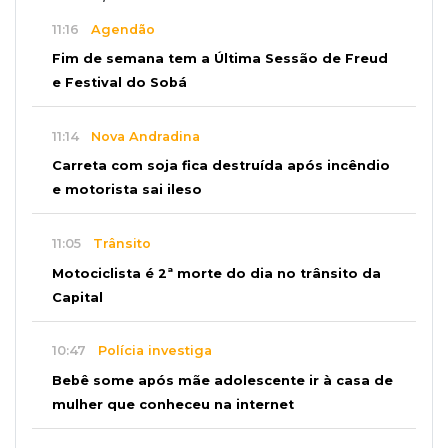
11:16
Agendão
Fim de semana tem a Última Sessão de Freud
e Festival do Sobá
11:14
Nova Andradina
Carreta com soja fica destruída após incêndio
e motorista sai ileso
11:05
Trânsito
Motociclista é 2ª morte do dia no trânsito da
Capital
10:47
Polícia investiga
Bebê some após mãe adolescente ir à casa de
mulher que conheceu na internet