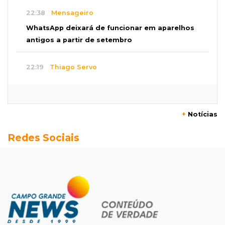
22:38
Mensageiro
WhatsApp deixará de funcionar em aparelhos
antigos a partir de setembro
22:19
Thiago Servo
Sertanejo desiste de ação de R$ 12 milhões
por pagar pensão sem ser pai
+
Notícias
21:50
Balcão de empregos
Redes Sociais
Semana vai começar com 909 novas
oportunidades de trabalho em 114 funções
21:31
Flagrante
Motorista atinge carro parado, perde
retrovisor e foge no Jardim Antártica