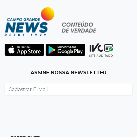
Mulher em situação de rua coloca fogo em
terreno e causa incêndio no Santo Amaro
12:10
Direito
Inteligência Artificial avança na advocacia e
encurta tarefas administrativas
12:08
Decisão judicial
ASSINE NOSSA NEWSLETTER
Justiça manda tirar canil e proíbe treino do
Choque ao lado de condomínio
11:56
Esquecidos
Primeiro corpo do “cemitério de Nando”
nunca teve nome
11:48
Nova Alvorada do Sul