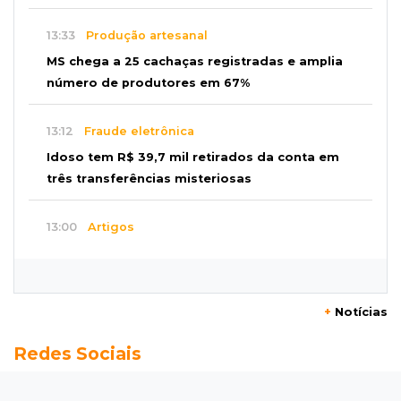
13:33
Produção artesanal
MS chega a 25 cachaças registradas e amplia
número de produtores em 67%
13:12
Fraude eletrônica
Idoso tem R$ 39,7 mil retirados da conta em
três transferências misteriosas
13:00
Artigos
O crescimento descontrolado das big techs
12:55
Ventania
+
Notícias
Árvore cai, bloqueia avenida e deixa comércio
Redes Sociais
sem energia em Campo Grande
12:34
"Foi mal"