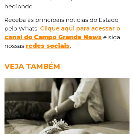
hediondo.
Receba as principais notícias do Estado
pelo Whats.
Clique aqui para acessar o
canal do
Campo Grande News
e siga
nossas
redes sociais
.
VEJA TAMBÉM