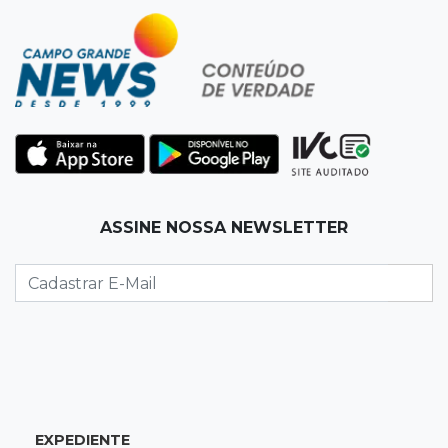
Justiça manda tirar canil e proíbe treino do
Choque ao lado de condomínio
11:56
Esquecidos
Primeiro corpo do “cemitério de Nando”
nunca teve nome
11:48
Nova Alvorada do Sul
ASSINE NOSSA NEWSLETTER
Vereadora é acusada de insinuar em vídeo
que prefeito agride mulheres
11:31
Paradeiro incerto
Mãe narra emboscada e diz ter sido amarrada
antes de bebê desaparecer
11:28
Audiência de custódia
EXPEDIENTE
Juiz manda soltar motorista bêbado envolvido