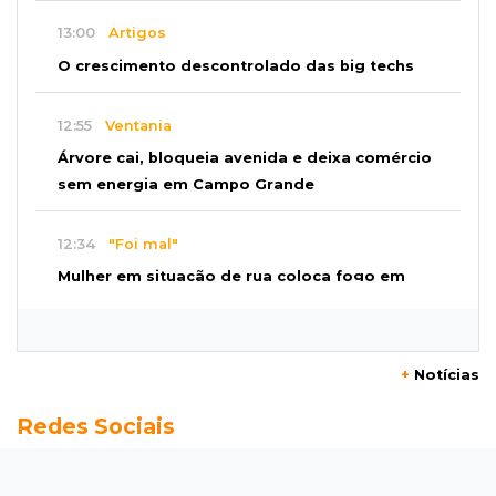
13:00
Artigos
O crescimento descontrolado das big techs
12:55
Ventania
Árvore cai, bloqueia avenida e deixa comércio
sem energia em Campo Grande
12:34
"Foi mal"
Mulher em situação de rua coloca fogo em
terreno e causa incêndio no Santo Amaro
12:10
Direito
+
Notícias
Inteligência Artificial avança na advocacia e
Redes Sociais
encurta tarefas administrativas
12:08
Decisão judicial