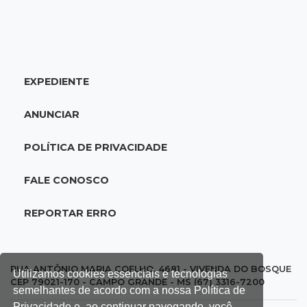
07:05
De improviso à tradição
Cinco famílias iniciaram festa que celebra
raízes bolivianas
EXPEDIENTE
07:00
Post Patrocinado
Indústria da construção impulsiona MS e abre
ANUNCIAR
espaço para mulheres
POLÍTICA DE PRIVACIDADE
06:56
Pergunta do dia
Você é favorável ao uso de tornozeleira rosa
FALE CONOSCO
em agressores de mulheres?
REPORTAR ERRO
06:44
Justiça
Políticos terão de informar placa de carros
abastecidos para carreatas
RUA ANTÔNIO MARIA COELHO, 4681 - VIVENDA DO BOSQUE
Utilizamos cookies essenciais e tecnologias
CEP 79021-170 - CAMPO GRANDE - MS (67) 3316-7200
semelhantes de acordo com a nossa Política de
06:39
Lendas
Privacidade e, ao continuar navegando, você