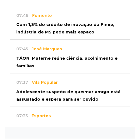
07:46
Fomento
Com 1,3% do crédito de inovação da Finep,
indústria de MS pede mais espaço
07:45
José Marques
TÁON: Materne reúne ciência, acolhimento e
famílias
07:37
Vila Popular
Adolescente suspeito de queimar amigo está
assustado e espera para ser ouvido
07:33
Esportes
Copa Pantanal de vôlei reúne 20 clubes na
Capital em disputa da fase estadual