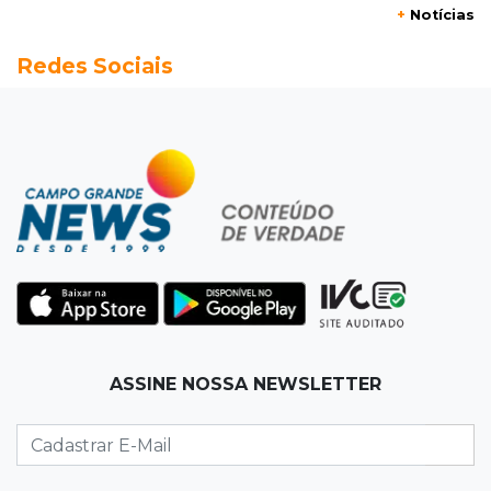
+
Notícias
14:28
Preservação
Redes Sociais
Ladário abre consulta para criação do Parque
Natural Pérola do Pantanal
13:52
Corumbá
Pantaneiro que salvou fazenda com diques
vira personagem de livro
13:34
Operação Lívia
Discord é investigado por falha na proteção
de menores após morte de adolescente
13:33
Produção artesanal
ASSINE NOSSA NEWSLETTER
MS chega a 25 cachaças registradas e amplia
número de produtores em 67%