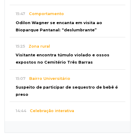
15:47
Comportamento
Odilon Wagner se encanta em visita ao
Bioparque Pantanal: “deslumbrante”
15:25
Zona rural
Visitante encontra túmulo violado e ossos
expostos no Cemitério Três Barras
15:07
Bairro Universitário
Suspeito de participar de sequestro de bebê é
preso
14:44
Celebração interativa
Quiz sobre história de Cassilândia marca festa
de 72 anos em praça no Centro