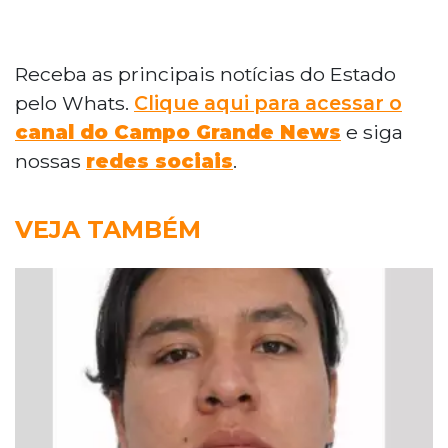
Receba as principais notícias do Estado
pelo Whats.
Clique aqui para acessar o
canal do Campo Grande News
e siga
nossas
redes sociais
.
VEJA TAMBÉM