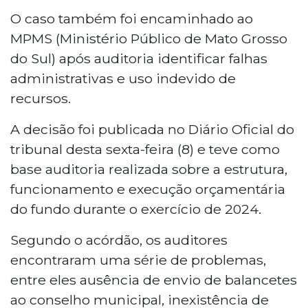
gestão no Fundo Municipal dos Direitos
O caso também foi encaminhado ao
da Criança e do Adolescente de Jaraguari
MPMS (Ministério Público de Mato Grosso
e aplicou multa solidária de R$ 5 mil ao
do Sul) após auditoria identificar falhas
ex-prefeito Edson Rodrigues Nogueira e à
administrativas e uso indevido de
ex-secretária Glauce Urbieta. A decisão
recursos.
aponta falhas como ausência de
balancetes, falta de conta bancária
A decisão foi publicada no Diário Oficial do
própria e uso indevido de recursos. O
tribunal desta sexta-feira (8) e teve como
processo foi encaminhado ao Ministério
Público.
base auditoria realizada sobre a estrutura,
funcionamento e execução orçamentária
do fundo durante o exercício de 2024.
Segundo o acórdão, os auditores
encontraram uma série de problemas,
entre eles ausência de envio de balancetes
ao conselho municipal, inexistência de