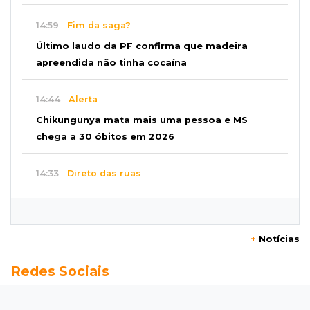
14:59
Fim da saga?
Último laudo da PF confirma que madeira
apreendida não tinha cocaína
14:44
Alerta
Chikungunya mata mais uma pessoa e MS
chega a 30 óbitos em 2026
14:33
Direto das ruas
Ventania arranca teto de oficina mecânica e
danifica residências na Capital
+
Notícias
14:28
Reencontro
Redes Sociais
Gracyanne Barbosa se reconcilia com o pai em
viagem a MS