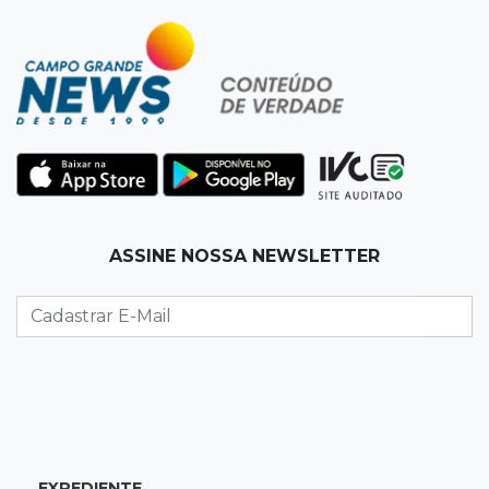
14:15
R$ 200 mil
Operação descobre desvio de quase 100
toneladas de soja em MS
14:06
Mais moderno
Obra do novo plenário da Assembleia chega a
10% e prevê 5 gabinetes extras
13:58
Coisa de brasileiro
ASSINE NOSSA NEWSLETTER
BC estuda bloquear ofensas e ameaças em
mensagens do Pix
13:44
MS-455
Carreta cai em rio após ponte de madeira
ceder e ficar destruída em Sidrolândia
EXPEDIENTE
13:39
Indústria e empregos