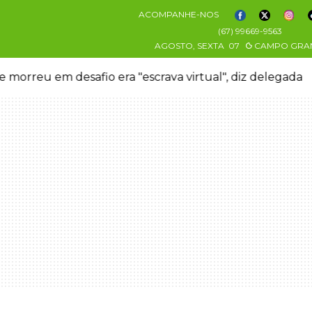
ACOMPANHE-NOS
(67) 99669-9563
AGOSTO, SEXTA
07
CAMPO GRA
 morreu em desafio era "escrava virtual", diz delegada