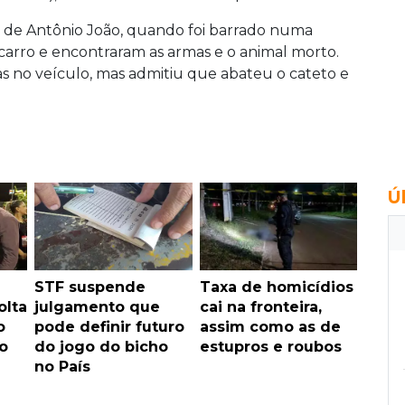
5, de Antônio João, quando foi barrado numa
o carro e encontraram as armas e o animal morto.
s no veículo, mas admitiu que abateu o cateto e
Ú
STF suspende
Taxa de homicídios
olta
julgamento que
cai na fronteira,
o
pode definir futuro
assim como as de
o
do jogo do bicho
estupros e roubos
no País