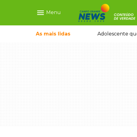
menu
Menu
durante temporal no interior
As mais
lidas
Adolescente que