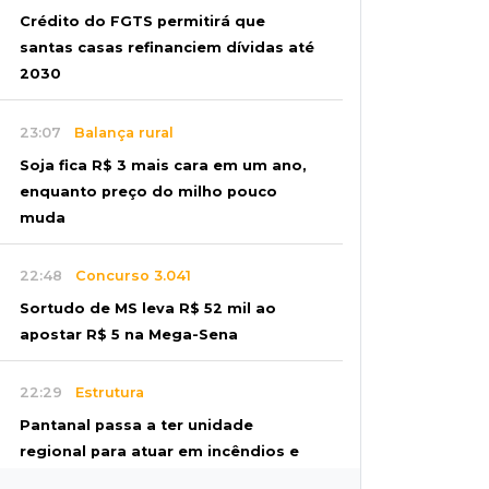
Crédito do FGTS permitirá que
santas casas refinanciem dívidas até
2030
23:07
Balança rural
Soja fica R$ 3 mais cara em um ano,
enquanto preço do milho pouco
muda
22:48
Concurso 3.041
Sortudo de MS leva R$ 52 mil ao
apostar R$ 5 na Mega-Sena
22:29
Estrutura
Pantanal passa a ter unidade
regional para atuar em incêndios e
desmate