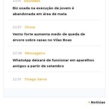
23:16
Dourados
Biz usada na execução de jovem é
abandonada em área de mata
22:57
Chuva
Vento forte aumenta medo de queda de
árvore sobre casas no Vilas Boas
22:38
Mensageiro
WhatsApp deixará de funcionar em aparelhos
antigos a partir de setembro
22:19
Thiago Servo
Sertanejo desiste de ação de R$ 12 milhões
por pagar pensão sem ser pai
+
Notícias
21:50
Balcão de empregos