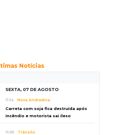
ltimas Notícias
SEXTA, 07 DE AGOSTO
11:14
Nova Andradina
Carreta com soja fica destruída após
incêndio e motorista sai ileso
11:05
Trânsito