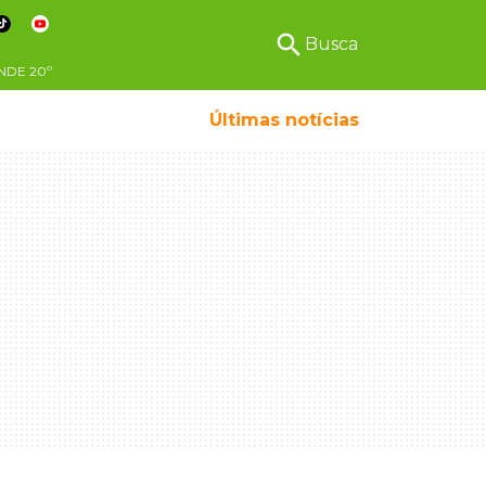
search
Busca
NDE
20º
Últimas notícias