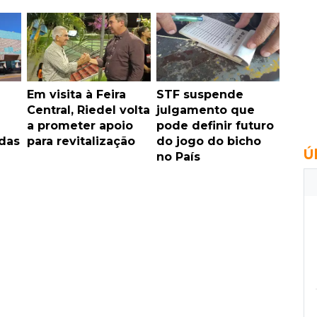
Em visita à Feira
STF suspende
Central, Riedel volta
julgamento que
a prometer apoio
pode definir futuro
idas
para revitalização
do jogo do bicho
Ú
no País