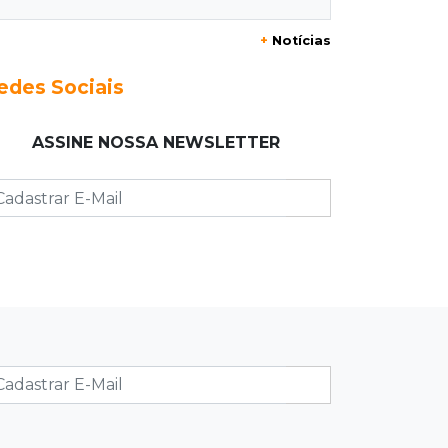
+
Notícias
10:23
Preocupação
Anvisa sobe alerta sobre
edes Sociais
testosterona sem indicação como
risco ao coração
ASSINE NOSSA NEWSLETTER
10:18
Comércio exterior
Superávit comercial de MS cresce
17,8% com alta das exportações
10:13
Arte com a escrita
Concurso de Poesias anuncia
vencedores e premiará os melhores
no dia 20
10:09
Corumbá
Com canal travado e via inundada,