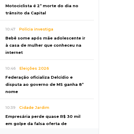
Motociclista é 2ª morte do dia no
trânsito da Capital
10:47
Polícia investiga
Bebê some após mãe adolescente ir
à casa de mulher que conheceu na
internet
10:46
Eleições 2026
Federação oficializa Delcídio e
disputa ao governo de MS ganha 8º
nome
10:39
Cidade Jardim
Empresária perde quase R$ 30 mil
em golpe da falsa oferta de
empréstimo