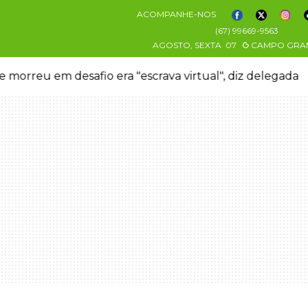
ACOMPANHE-NOS
(67) 99669-9563
AGOSTO, SEXTA
07
CAMPO GRA
 morreu em desafio era "escrava virtual", diz delegada