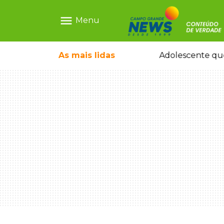
menu
Menu
icleta em caminhão estacionado
As mais
lidas
Adolescente que