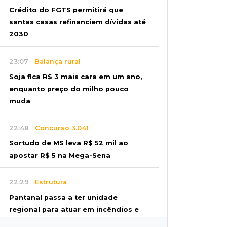
Crédito do FGTS permitirá que
santas casas refinanciem dívidas até
2030
23:07
Balança rural
Soja fica R$ 3 mais cara em um ano,
enquanto preço do milho pouco
muda
22:48
Concurso 3.041
Sortudo de MS leva R$ 52 mil ao
apostar R$ 5 na Mega-Sena
22:29
Estrutura
Pantanal passa a ter unidade
regional para atuar em incêndios e
desmate