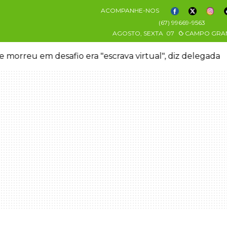
ACOMPANHE-NOS
(67) 99669-9563
AGOSTO, SEXTA
07
CAMPO GRA
 morreu em desafio era "escrava virtual", diz delegada