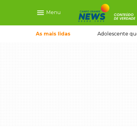
menu
Menu
durante temporal no interior
As mais
lidas
Adolescente que