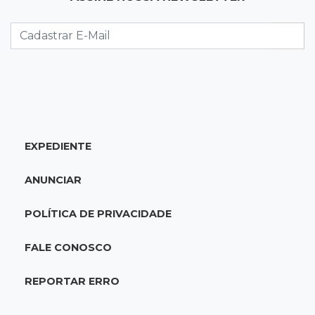
Caminhão tomba e trava trânsito após
acidente com F-1000 na Av. Heráclito
18:46
Futsal de base
Rodada de estreia da Copa Pelezinho soma 35
gols em quatro jogos
EXPEDIENTE
18:28
Concurso 3.042
Mega-Sena sorteia neste domingo prêmio
ANUNCIAR
acumulado em R$ 165 milhões
POLÍTICA DE PRIVACIDADE
18:05
Energia renovável
Produção de biodiesel cresce 32% em MS e
FALE CONOSCO
supera 31 milhões de litros
REPORTAR ERRO
17:44
100º caso