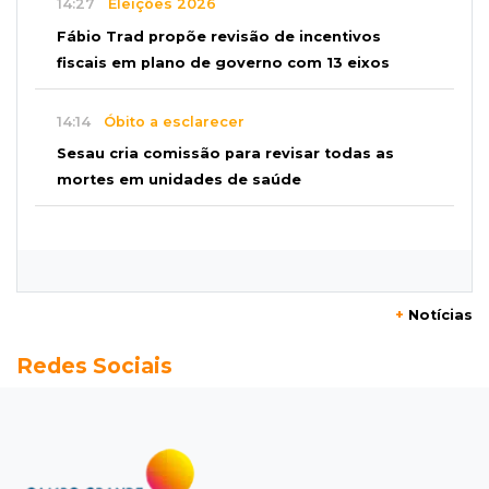
14:27
Eleições 2026
Fábio Trad propõe revisão de incentivos
fiscais em plano de governo com 13 eixos
14:14
Óbito a esclarecer
Sesau cria comissão para revisar todas as
mortes em unidades de saúde
14:03
Famoso nas redes sociais
Padre Mario Sartori é atração da 24ª Festa de
Nossa Senhora da Abadia
+
Notícias
13:57
Internação compulsória
Redes Sociais
Adolescente acusado de atear fogo em amigo
ficará por 45 dias em Unei
13:46
"Descaracterizado"