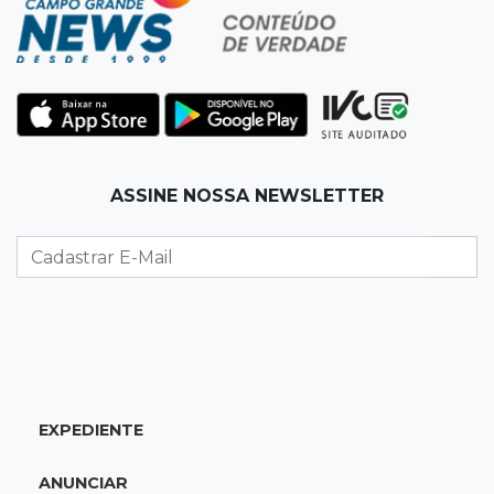
Após emendas, prefeitura vai reformular
projeto de mudanças nas leis tributárias
13:40
Indústria
Mineração ganha força, gera mais empregos e
impulsiona exportações de MS
ASSINE NOSSA NEWSLETTER
13:34
Rio Verde do MT
Um dia após matar companheira, homem se
entrega e acaba preso por feminicídio
13:25
Nova Ala
Hospital de Câncer inaugura 20 leitos de UTI e
amplia capacidade para pacientes
EXPEDIENTE
13:17
Depoimento contraditório
ANUNCIAR
Recém-nascida desaparecida foi entregue