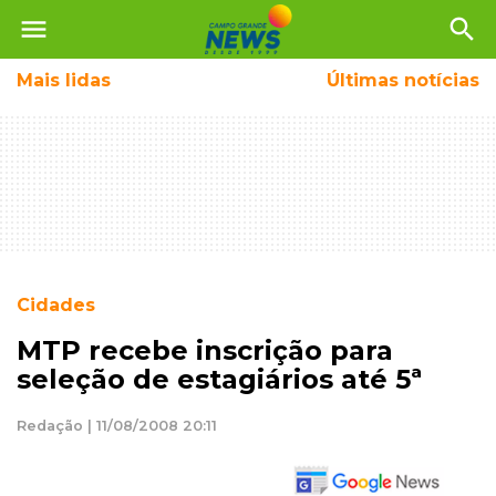
menu
search
Mais
lidas
Últimas notícias
Cidades
MTP recebe inscrição para
seleção de estagiários até 5ª
Redação | 11/08/2008 20:11