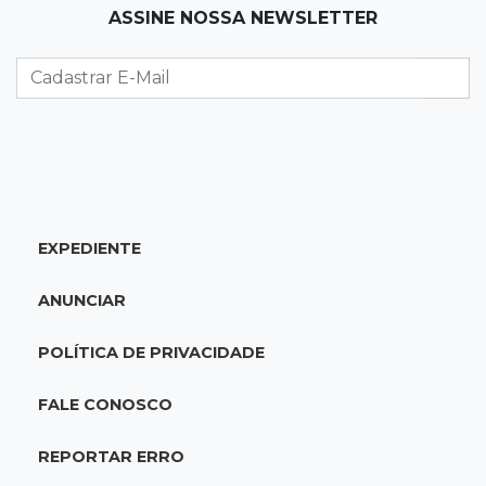
ASSINE NOSSA NEWSLETTER
22:26
Eleições 2026
Eleitorado aprova teste da urna, mas diz que
colinha será "fundamental"
22:05
Sidrolândia
Briga termina com homem de 35 anos
assassinado a facadas
EXPEDIENTE
21:40
Ideb
ANUNCIAR
Escolas municipais lideram notas do Ensino
Fundamental em Campo Grande
POLÍTICA DE PRIVACIDADE
21:28
Futebol
FALE CONOSCO
Grêmio e Cruzeiro vencem em casa e avançam
às quartas da Copa do Brasil
REPORTAR ERRO