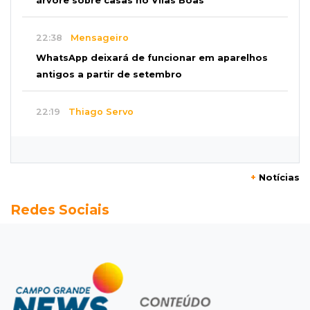
árvore sobre casas no Vilas Boas
22:38
Mensageiro
WhatsApp deixará de funcionar em aparelhos
antigos a partir de setembro
22:19
Thiago Servo
Sertanejo desiste de ação de R$ 12 milhões
por pagar pensão sem ser pai
+
Notícias
21:50
Balcão de empregos
Redes Sociais
Semana vai começar com 909 novas
oportunidades de trabalho em 114 funções
21:31
Flagrante
Motorista atinge carro parado, perde
retrovisor e foge no Jardim Antártica