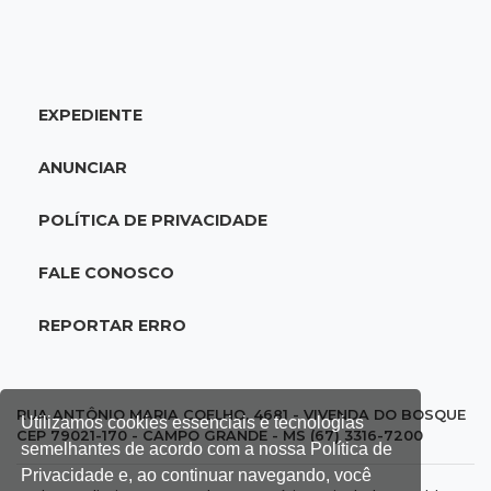
Rodada de estreia da Copa Pelezinho soma 35
gols em quatro jogos
EXPEDIENTE
18:28
Concurso 3.042
Mega-Sena sorteia neste domingo prêmio
ANUNCIAR
acumulado em R$ 165 milhões
POLÍTICA DE PRIVACIDADE
18:05
Energia renovável
Produção de biodiesel cresce 32% em MS e
FALE CONOSCO
supera 31 milhões de litros
REPORTAR ERRO
17:44
100º caso
Suspeito de roubo morre ao reagir à
abordagem policial no Noroeste
RUA ANTÔNIO MARIA COELHO, 4681 - VIVENDA DO BOSQUE
Utilizamos cookies essenciais e tecnologias
CEP 79021-170 - CAMPO GRANDE - MS (67) 3316-7200
semelhantes de acordo com a nossa Política de
17:21
Brasileirão feminino
Privacidade e, ao continuar navegando, você