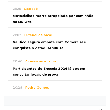
21:25
Caarapó
Motociclista morre atropelado por caminhão
na MS-278
21:02
Futebol de base
Náutico segura empate com Comercial e
conquista o estadual sub-13
20:40
Acesso ao ensino
Participantes do Encceja 2026 já podem
consultar locais de prova
20:29
Pedro Gomes
Jovem morre baleado e suspeita envolve
disputa entre facções rivais