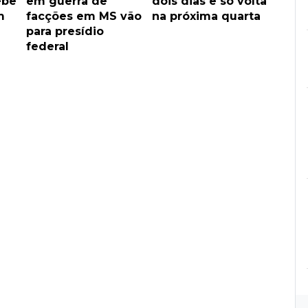
ebê
em guerra de
dois dias e só volta
m
facções em MS vão
na próxima quarta
para presídio
federal