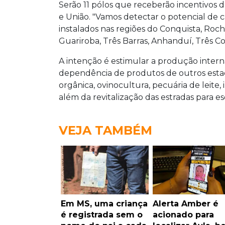
Serão 11 pólos que receberão incentivos 
e União. "Vamos detectar o potencial de c
instalados nas regiões do Conquista, Roch
Guariroba, Três Barras, Anhanduí, Três C
A intenção é estimular a produção interna
dependência de produtos de outros estad
orgânica, ovinocultura, pecuária de leite,
além da revitalização das estradas para e
VEJA TAMBÉM
Em MS, uma criança
Alerta Amber é
é registrada sem o
acionado para