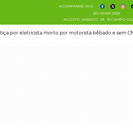
ACOMPANHE-NOS
(67) 99669-9563
AGOSTO, SÁBADO
08
CAMPO GR
stiça por eletricista morto por motorista bêbado e sem 