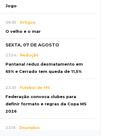
Jogo
06:55
Artigos
O velho e o mar
SEXTA, 07 DE AGOSTO
23:54
Redução
Pantanal reduz desmatamento em
65% e Cerrado tem queda de 11,5%
23:35
Futebol de MS
Federação convoca clubes para
definir formato e regras da Copa MS
2026
23:16
Dourados