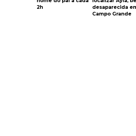
nome do pai a cada
localizar Ayla, b
2h
desaparecida e
Campo Grande