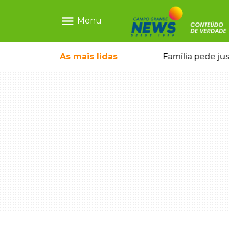
menu
Menu
o pai e morre a caminho do hospital
As mais
lidas
Família pede ju