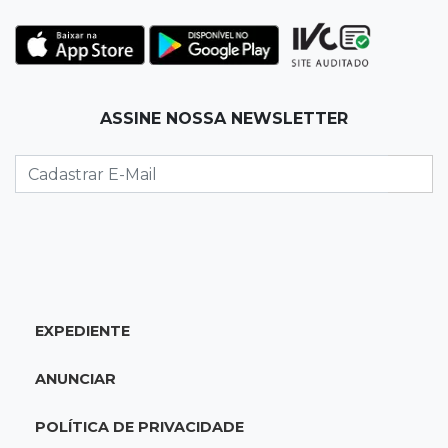
19:35
Bragança Paulista
Corinthians vence Bragantino por 2 a 0 e sobe
para 7º no Brasileirão
19:12
Na Vila Belmiro
ASSINE NOSSA NEWSLETTER
Athletico vence Santos por 2 a 0 e mantém 3º
lugar no Brasileirão
18:51
Oportunidades
UEMS está com seleções para professores
com salários de até R$ 10,2 mil
EXPEDIENTE
18:33
Em 2022
Homem que ajudou a sequestrar bebê matou
ANUNCIAR
adolescente atropelada no Amazonas
POLÍTICA DE PRIVACIDADE
18:15
Nubank Parque