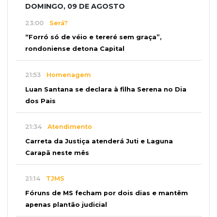
DOMINGO, 09 DE AGOSTO
23:00
Será?
“Forró só de véio e tereré sem graça”,
rondoniense detona Capital
21:53
Homenagem
Luan Santana se declara à filha Serena no Dia
dos Pais
21:34
Atendimento
Carreta da Justiça atenderá Juti e Laguna
Carapã neste mês
21:14
TJMS
Fóruns de MS fecham por dois dias e mantêm
apenas plantão judicial