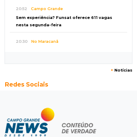
20:52
Campo Grande
Sem experiência? Funsat oferece 611 vagas
nesta segunda-feira
20:30
No Maracanã
Flamengo vence Vitória por 2 a 0 e encurta
distância para o líder
+
Notícias
20:13
Empregos
Redes Sociais
Seleções em MS têm salários de até R$ 8,2 mil;
veja oportunidades
19:50
Jardim Itatiaia
Vigia é amarrado durante roubo de carro e
dois caminhões em pátio