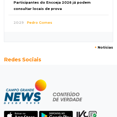
Participantes do Encceja 2026 já podem
consultar locais de prova
20:29
Pedro Gomes
Jovem morre baleado e suspeita envolve
disputa entre facções rivais
+
Notícias
20:01
Futebol feminino
Redes Sociais
Pantanal treina em Goiânia antes de jogo que
vale acesso inédito à Série A2
19:44
Campeonato Brasileiro
Remo busca empate com Atlético-MG e segue
na zona de rebaixamento
19:27
Caso Ayla
Defesa diz que preso suspeito de sequestro