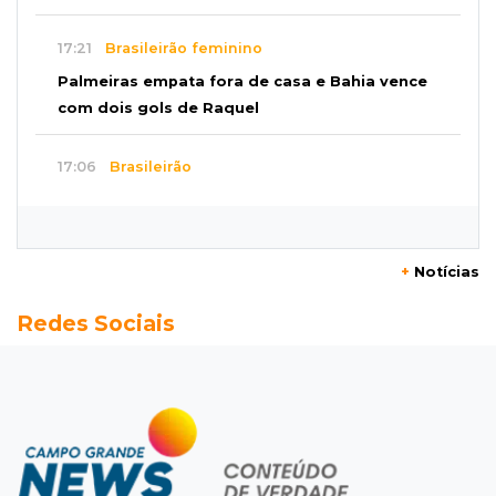
17:21
Brasileirão feminino
Palmeiras empata fora de casa e Bahia vence
com dois gols de Raquel
17:06
Brasileirão
Grêmio vira sobre São Paulo com gol de falta
e deixa zona de rebaixamento
+
Notícias
16:44
Rajadas de vento
Redes Sociais
Inmet faz alerta de vendaval e tempestade
com rajadas de até 60 km/h em MS
16:25
Rede de água
Juiz obriga condomínio da Capital a fazer
ligação de água na rede pública