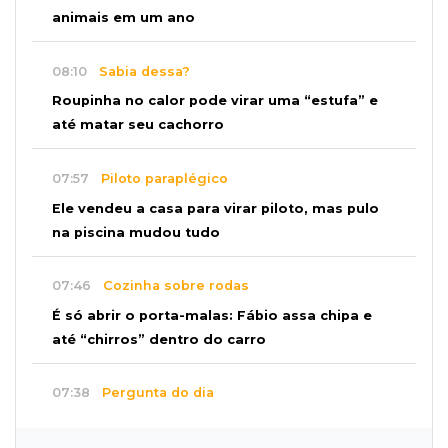
animais em um ano
08:10
Sabia dessa?
Roupinha no calor pode virar uma “estufa” e
até matar seu cachorro
07:57
Piloto paraplégico
Ele vendeu a casa para virar piloto, mas pulo
na piscina mudou tudo
07:46
Cozinha sobre rodas
É só abrir o porta-malas: Fábio assa chipa e
até “chirros” dentro do carro
07:38
Pergunta do dia
Praticar esportes juntos fortalece a relação
entre pai e filho?