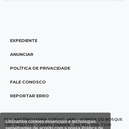
07:10
Agendão
Sábado é dia de Feira das Esposas, Festival
do Sobá e Parada Nerd
EXPEDIENTE
07:07
Previsão do tempo
Sábado será de calor intenso e alerta de
ANUNCIAR
vendaval em Mato Grosso do Sul
POLÍTICA DE PRIVACIDADE
07:07
Narcotráfico
O escudo da fronteira: polícia está travando
FALE CONOSCO
avanço das organizações criminosas
REPORTAR ERRO
07:01
Editorial
Equidade salarial não deveria depender da lei,
mas de princípios
RUA ANTÔNIO MARIA COELHO, 4681 - VIVENDA DO BOSQUE
Utilizamos cookies essenciais e tecnologias
CEP 79021-170 - CAMPO GRANDE - MS (67) 3316-7200
semelhantes de acordo com a nossa Política de