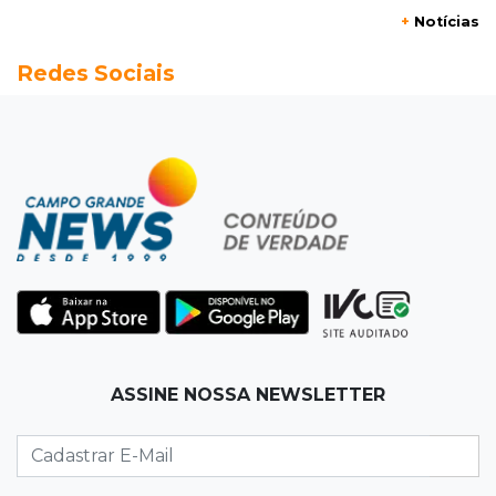
+
Notícias
07:15
Artigos
Redes Sociais
A esperança não pode morrer
07:10
Previsão
Domingo terá calor de 38°C, tempo seco e
chance de chuva em MS
07:10
Amor que acolhe
Eles cancelaram viagem à Europa porque o
sonho de ser pais chegou
07:03
Centro
ASSINE NOSSA NEWSLETTER
Briga em bar na 14 termina com rapaz de 21
anos morto a facada
07:01
Editorial