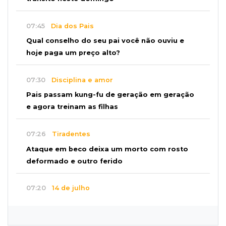
07:45
Dia dos Pais
Qual conselho do seu pai você não ouviu e
hoje paga um preço alto?
07:30
Disciplina e amor
Pais passam kung-fu de geração em geração
e agora treinam as filhas
07:26
Tiradentes
Ataque em beco deixa um morto com rosto
deformado e outro ferido
07:20
14 de julho
Feira Central encerra Festival do Sobá com
karaokê de Dia dos Pais