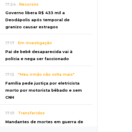
17:24
Recursos
Governo libera R$ 433 mil a
Deodápolis após temporal de
granizo causar estragos
17:17
Em investigação
Pai de bebê desaparecida vai à
polícia e nega ser faccionado
17:12
"Meu irmão não volta mais"
Família pede justiça por eletricista
morto por motorista bêbado e sem
CNH
17:01
Transferidos
Mandantes de mortes em guerra de
facções vão para presídio federal