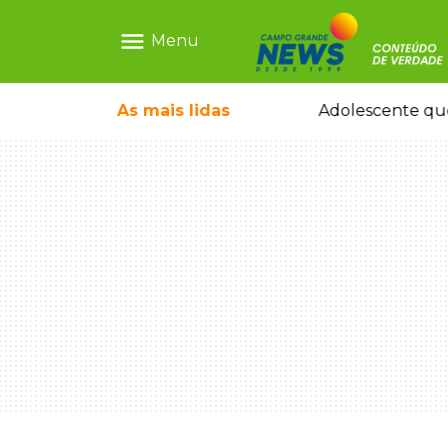
menu
Menu
pode ganhar dia oficial em MS
As mais
lidas
Adolescente que