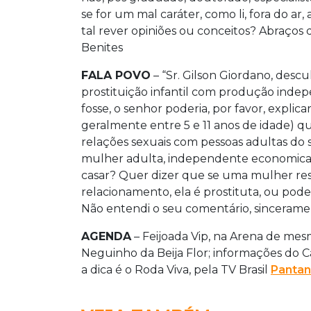
se for um mal caráter, como li, fora do a
tal rever opiniões ou conceitos? Abraços
Benites
FALA POVO
– “Sr. Gilson Giordano, desc
prostituição infantil com produção inde
fosse, o senhor poderia, por favor, expli
geralmente entre 5 e 11 anos de idade) que
relações sexuais com pessoas adultas do 
mulher adulta, independente economicam
casar? Quer dizer que se uma mulher res
relacionamento, ela é prostituta, ou po
Não entendi o seu comentário, sinceramen
AGENDA
– Feijoada Vip, na Arena de me
Neguinho da Beija Flor; informações do C
a dica é o Roda Viva, pela TV Brasil
Pantan