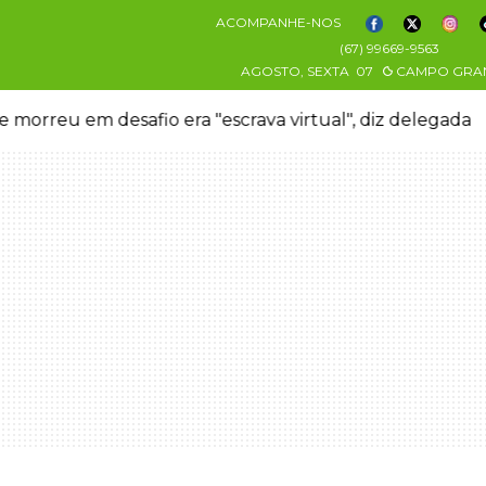
ACOMPANHE-NOS
(67) 99669-9563
AGOSTO, SEXTA
07
CAMPO GRA
 morreu em desafio era "escrava virtual", diz delegada