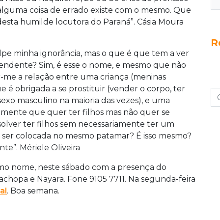
r, alguma coisa de errado existe com o mesmo. Que
 desta humilde locutora do Paraná”. Cásia Moura
R
ulpe minha ignorância, mas o que é que tem a ver
pendente? Sim, é esse o nome, e mesmo que não
car-me a relação entre uma criança (meninas
 é obrigada a se prostituir (vender o corpo, ter
sexo masculino na maioria das vezes), e uma
ente que quer ter filhos mas não quer se
olver ter filhos sem necessariamente ter um
de ser colocada no mesmo patamar? É isso mesmo?
te”. Mériele Oliveira
smo nome, neste sábado com a presença do
achopa e Nayara. Fone 9105 7711. Na segunda-feira
al
. Boa semana.