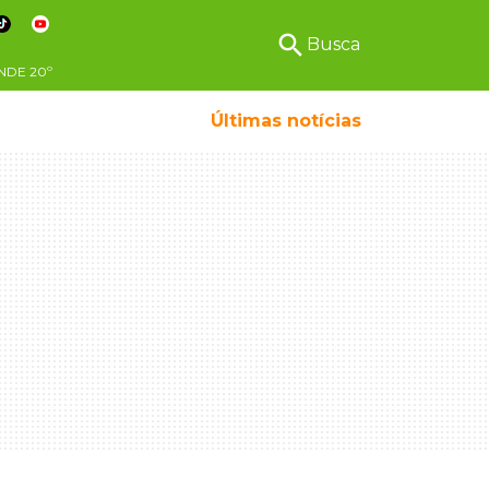
search
Busca
NDE
20º
Últimas notícias