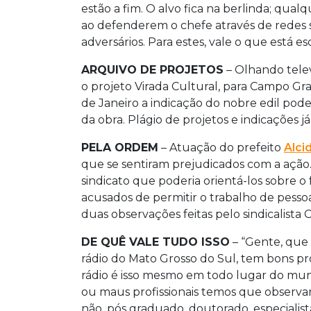
estão a fim. O alvo fica na berlinda; qualqu
ao defenderem o chefe através de redes s
adversários. Para estes, vale o que está esc
ARQUIVO DE PROJETOS
– Olhando telev
o projeto Virada Cultural, para Campo Gr
de Janeiro a indicação do nobre edil pode
da obra. Plágio de projetos e indicações já
PELA ORDEM
– Atuação do prefeito
Alci
que se sentiram prejudicados com a ação.
sindicato que poderia orientá-los sobre 
acusados de permitir o trabalho de pessoa
duas observações feitas pelo sindicalista
DE QUÊ VALE TUDO ISSO
– “Gente, que 
rádio do Mato Grosso do Sul, tem bons prof
rádio é isso mesmo em todo lugar do mun
ou maus profissionais temos que observar
não, pós graduado, doutorado, especialista