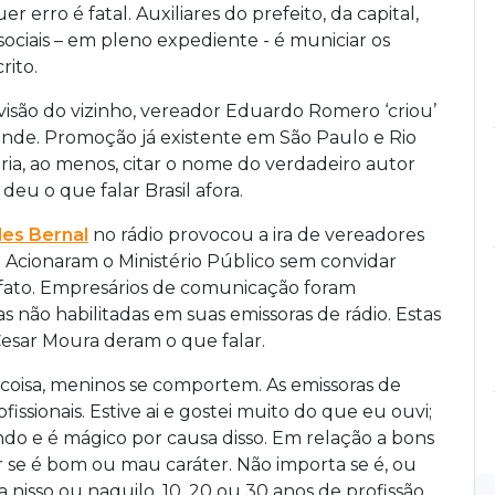
er erro é fatal. Auxiliares do prefeito, da capital,
ociais – em pleno expediente - é municiar os
rito.
isão do vizinho, vereador Eduardo Romero ‘criou’
ande. Promoção já existente em São Paulo e Rio
ria, ao menos, citar o nome do verdadeiro autor
 deu o que falar Brasil afora.
des Bernal
no rádio provocou a ira de vereadores
 Acionaram o Ministério Público sem convidar
o fato. Empresários de comunicação foram
s não habilitadas em suas emissoras de rádio. Estas
 Cesar Moura deram o que falar.
coisa, meninos se comportem. As emissoras de
issionais. Estive ai e gostei muito do que eu ouvi;
do e é mágico por causa disso. Em relação a bons
 se é bom ou mau caráter. Não importa se é, ou
 nisso ou naquilo. 10, 20 ou 30 anos de profissão