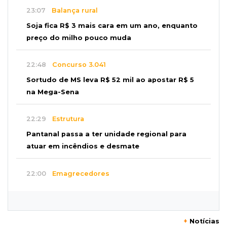
23:07
Balança rural
Soja fica R$ 3 mais cara em um ano, enquanto
preço do milho pouco muda
22:48
Concurso 3.041
Sortudo de MS leva R$ 52 mil ao apostar R$ 5
na Mega-Sena
22:29
Estrutura
Pantanal passa a ter unidade regional para
atuar em incêndios e desmate
22:00
Emagrecedores
MS lidera procura digital por canetas
paraguaias sem registro
+
Notícias