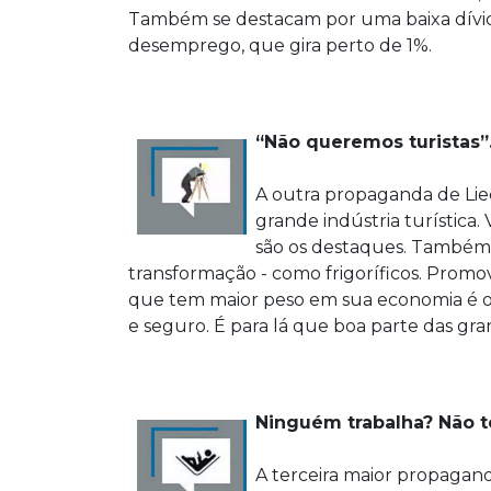
Também se destacam por uma baixa dívid
desemprego, que gira perto de 1%.
“Não queremos turistas”
A outra propaganda de Lie
grande indústria turística. 
são os destaques. Também n
transformação - como frigoríficos. Promov
que tem maior peso em sua economia é o 
e seguro. É para lá que boa parte das gr
Ninguém trabalha? Não t
A terceira maior propagan