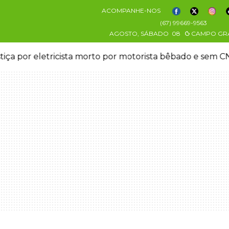
ACOMPANHE-NOS
(67) 99669-9563
AGOSTO, SÁBADO
08
CAMPO GR
stiça por eletricista morto por motorista bêbado e sem 