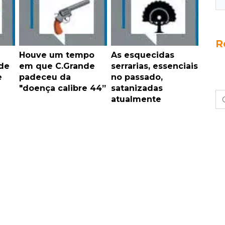
R
Houve um tempo
As esquecidas
 de
em que C.Grande
serrarias, essenciais
e
padeceu da
no passado,
"doença calibre 44”
satanizadas
atualmente