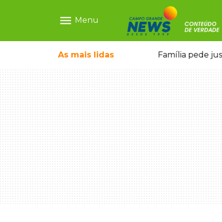
menu
Menu
o pai e morre a caminho do hospital
As mais
lidas
Família pede ju