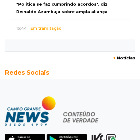
"Política se faz cumprindo acordos", diz
Reinaldo Azambuja sobre ampla aliança
15:44
Em tramitação
Projeto em MS quer barrar artistas que
divulgam bets em eventos públicos
+
Notícias
15:37
Versão de defesa
Redes Sociais
Caminhão envolvido em acidente com 4
mortes quebrou na pista
15:27
Pagará indenização
Homem que atacou ex com motosserra na
frente da filha é condenado
15:24
Veículos
Rodamos 1.000 km com o Basalt; veja onde