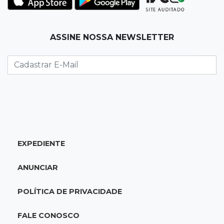
ele mais surpreendeu
15:14
Luto na arquitetura
ASSINE NOSSA NEWSLETTER
Morre aos 58 anos Luis Pedro Scalise,
arquiteto dos projetos fora do comum
14:55
Categorias de base
Times de Dourados e Campo Grande vencem
1ª etapa do Festival de Futebol Sub-11
EXPEDIENTE
14:47
"Acrodermo"
Típico de MS, bocaiúva vira cosmético em
ANUNCIAR
pesquisa da UFMS premiada no Paìs
POLÍTICA DE PRIVACIDADE
14:38
Liberadas
Justiça suspende punições do MEC a cursos de
FALE CONOSCO
medicina com nota baixa