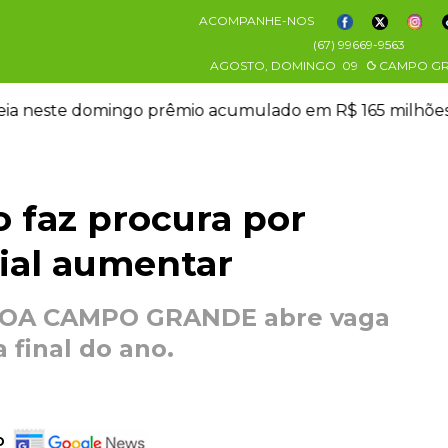
ACOMPANHE-NOS
(67) 99669-9563
AGOSTO, DOMINGO
09
CAMPO G
 em R$ 165 milhões
o faz procura por
ial aumentar
o IOA CAMPO GRANDE abre vaga
 final do ano.
o