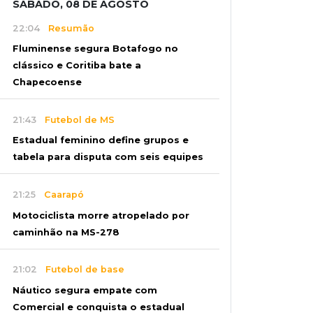
SÁBADO, 08 DE AGOSTO
22:04
Resumão
Fluminense segura Botafogo no
clássico e Coritiba bate a
Chapecoense
21:43
Futebol de MS
Estadual feminino define grupos e
tabela para disputa com seis equipes
21:25
Caarapó
Motociclista morre atropelado por
caminhão na MS-278
21:02
Futebol de base
Náutico segura empate com
Comercial e conquista o estadual