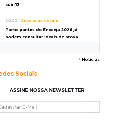
sub-13
20:40
Acesso ao ensino
Participantes do Encceja 2026 já
podem consultar locais de prova
20:29
Pedro Gomes
+
Notícias
Jovem morre baleado e suspeita
envolve disputa entre facções rivais
edes Sociais
20:01
Futebol feminino
ASSINE NOSSA NEWSLETTER
Pantanal treina em Goiânia antes de
jogo que vale acesso inédito à Série
A2
19:44
Campeonato Brasileiro
Remo busca empate com Atlético-MG