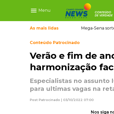
menu
Menu
Mega-Sena sorteia neste domingo prêmio acumulado
As mais
lidas
Conteúdo Patrocinado
Verão e fim de an
harmonização fac
Especialistas no assunt
para ultimas vagas na reta
Post Patrocinado | 03/10/2022 07:00
Nos siga n