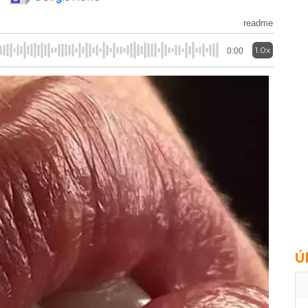
readme
1.0x
0:00
Ú