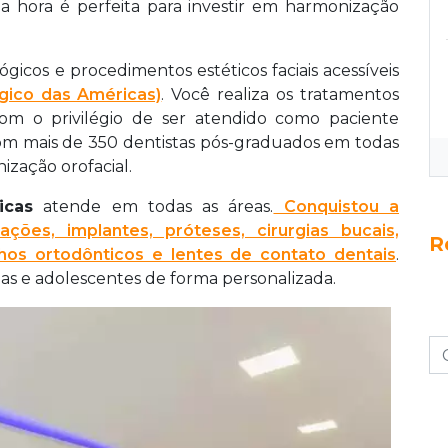
, a hora é perfeita para investir em harmonização
cos e procedimentos estéticos faciais acessíveis
ógico das Américas)
. Você realiza os tratamentos
com o privilégio de ser atendido como paciente
com mais de 350 dentistas pós-graduados em todas
nização orofacial.
icas
atende em todas as áreas.
Conquistou a
rações, implantes, próteses, cirurgias bucais,
R
lhos ortodônticos e lentes de contato dentais
.
as e adolescentes de forma personalizada.