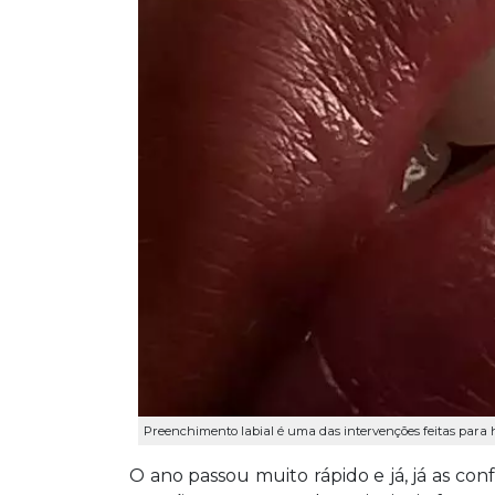
Preenchimento labial é uma das intervenções feitas para h
O ano passou muito rápido e já, já as con