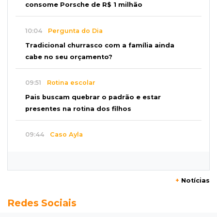
consome Porsche de R$ 1 milhão
10:04
Pergunta do Dia
Tradicional churrasco com a família ainda
cabe no seu orçamento?
09:51
Rotina escolar
Pais buscam quebrar o padrão e estar
presentes na rotina dos filhos
09:44
Caso Ayla
Bebê sequestrada na Capital é resgatada no
Paraguai
+
Notícias
09:39
Guanandi II
Redes Sociais
Motorista foge após bater em caçamba e
deixar mulher ferida