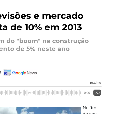
evisões e mercado
lta de 10% em 2013
fim do "boom" na construção
mento de 5% neste ano
o
readme
1.0x
0:00
No fim
do ano