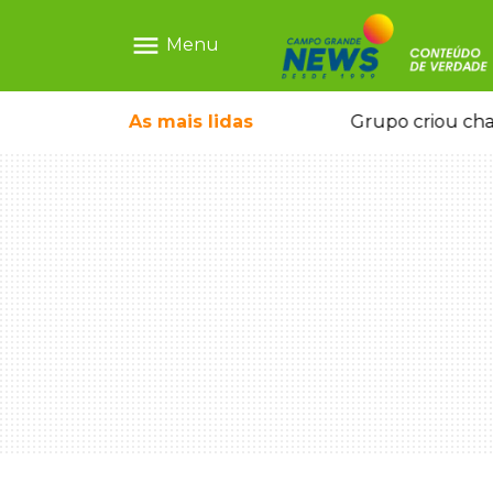
menu
Menu
icape deixou 4 mortos e 8 feridos
As mais
lidas
Grupo criou cha