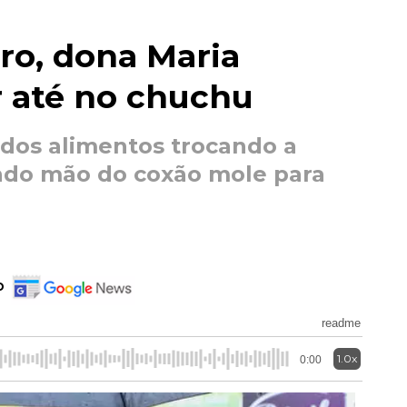
ro, dona Maria
r até no chuchu
s dos alimentos trocando a
ndo mão do coxão mole para
o
readme
1.0x
0:00