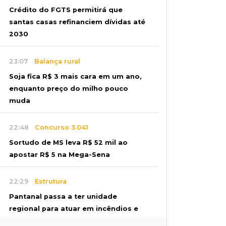
Crédito do FGTS permitirá que
santas casas refinanciem dívidas até
2030
23:07
Balança rural
Soja fica R$ 3 mais cara em um ano,
enquanto preço do milho pouco
muda
22:48
Concurso 3.041
Sortudo de MS leva R$ 52 mil ao
apostar R$ 5 na Mega-Sena
22:29
Estrutura
Pantanal passa a ter unidade
regional para atuar em incêndios e
desmate