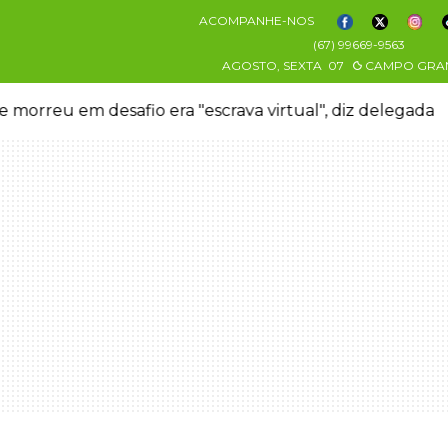
ACOMPANHE-NOS
(67) 99669-9563
AGOSTO, SEXTA
07
CAMPO GRA
egada
Granizo danifica telhados e plantações du