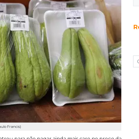
R
ulo Francis)
trou para não pagar ainda mais caro no preço da