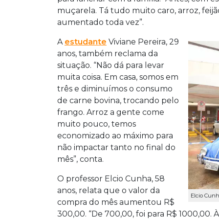
muçarela. Tá tudo muito caro, arroz, feij
aumentado toda vez”.
A
estudante
Viviane Pereira, 29
anos, também reclama da
situação. “Não dá para levar
muita coisa. Em casa, somos em
três e diminuímos o consumo
de carne bovina, trocando pelo
frango. Arroz a gente come
muito pouco, temos
economizado ao máximo para
não impactar tanto no final do
mês”, conta.
O professor Elcio Cunha, 58
anos, relata que o valor da
Elcio Cunh
compra do mês aumentou R$
300,00. “De 700,00, foi para R$ 1000,00. 