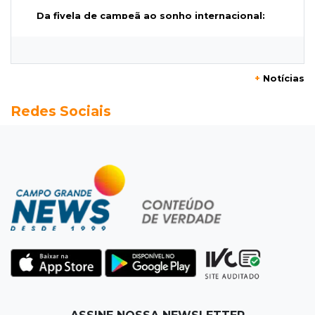
Da fivela de campeã ao sonho internacional:
amazona de MS quer chegar ao Texas
12:32
Máquinas de Areia
+
Notícias
Empresário investigado em 2023 volta a ser
Redes Sociais
alvo por R$ 100 milhões em contratos
12:26
Clima
Defesa Civil descarta cenário extremo com
chegada de ciclone
12:12
Natureza
Ovos de arara-azul marcam início da
temporada reprodutiva no Pantanal
12:06
Aquidauana