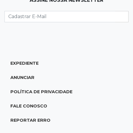
ASSINE NOSSA NEWSLETTER
Após apagão, comerciantes contabilizam
prejuízos e buscam ressarcimento
11:55
Meio ambiente
Engenheiro do Pantanal: tatu-canastra pode
ganhar dia oficial em MS
11:38
Agosto Lilás
EXPEDIENTE
Dupla troca a 'sofrência' por alerta contra a
violência à mulher
ANUNCIAR
11:37
Recomposição de fundo
POLÍTICA DE PRIVACIDADE
Câmara deve dar urgência a debate de dívida
da prefeitura com previdência
FALE CONOSCO
11:34
Pedro Juan
REPORTAR ERRO
Polícia fecha laboratório clandestino de