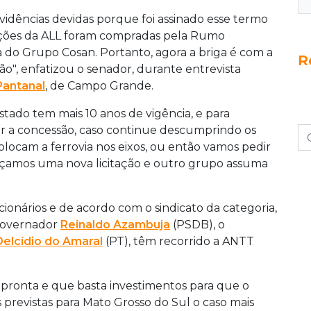
idências devidas porque foi assinado esse termo
rações da ALL foram compradas pela Rumo
 do Grupo Cosan. Portanto, agora a briga é com a
R
", enfatizou o senador, durante entrevista
Pantanal
, de Campo Grande.
stado tem mais 10 anos de vigência, e para
er a concessão, caso continue descumprindo os
olocam a ferrovia nos eixos, ou então vamos pedir
façamos uma nova licitação e outro grupo assuma
ionários e de acordo com o sindicato da categoria,
 governador
Reinaldo Azambuja
(PSDB), o
Delcídio do Amaral
(PT), têm recorrido a ANTT
tá pronta e que basta investimentos para que o
s previstas para Mato Grosso do Sul o caso mais