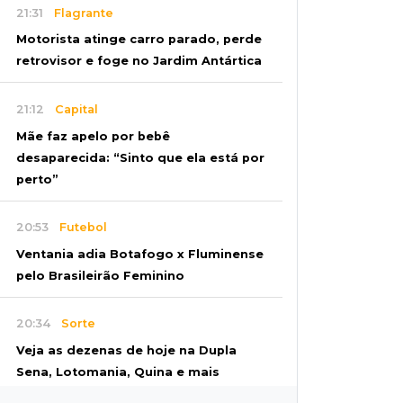
21:31
Flagrante
Motorista atinge carro parado, perde
retrovisor e foge no Jardim Antártica
21:12
Capital
Mãe faz apelo por bebê
desaparecida: “Sinto que ela está por
perto”
20:53
Futebol
Ventania adia Botafogo x Fluminense
pelo Brasileirão Feminino
20:34
Sorte
Veja as dezenas de hoje na Dupla
Sena, Lotomania, Quina e mais