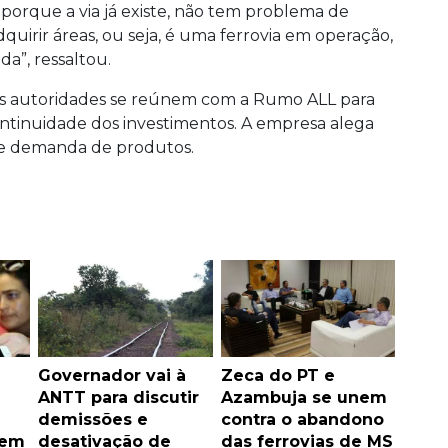
 porque a via já existe, não tem problema de
uirir áreas, ou seja, é uma ferrovia em operação,
a”, ressaltou.
ais autoridades se reúnem com a Rumo ALL para
ntinuidade dos investimentos. A empresa alega
e demanda de produtos.
Governador vai à
Zeca do PT e
ANTT para discutir
Azambuja se unem
demissões e
contra o abandono
 em
desativação de
das ferrovias de MS