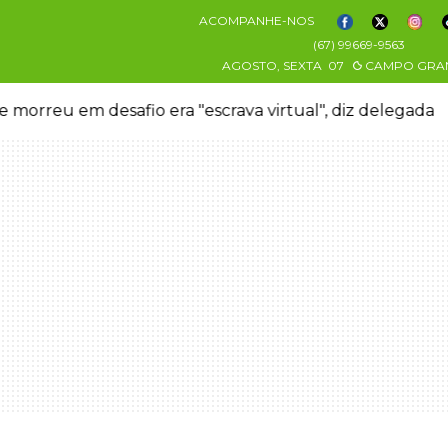
ACOMPANHE-NOS
(67) 99669-9563
AGOSTO, SEXTA
07
CAMPO GRA
 morreu em desafio era "escrava virtual", diz delegada