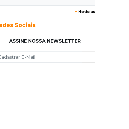
20:15
Pedro Juan Caballero
+
Notícias
Fiscalização apreende remédios de
farmácia ligada a laboratório ilegal
edes Sociais
19:56
São Gabriel do Oeste
ASSINE NOSSA NEWSLETTER
Suspeitos de ocupar avião
interceptado pela FAB morrem em
confronto
19:37
Cotação
Dólar comercial cai 0,46% e encerra
semana cotado a R$ 5,08
19:18
95º caso
Foragido que se passava por pastor
morre após reagir à abordagem
policial