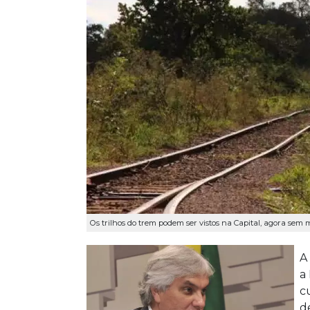
Os trilhos do trem podem ser vistos na Capital, agora sem
A
a
c
d