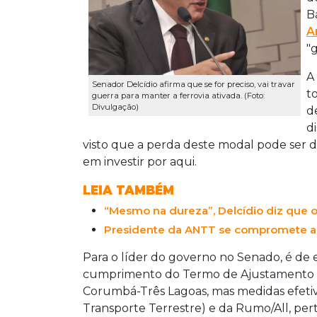
B
A
"
A
Senador Delcídio afirma que se for preciso, vai travar
t
guerra para manter a ferrovia ativada. (Foto:
Divulgação)
d
d
visto que a perda deste modal pode ser d
em investir por aqui.
LEIA TAMBÉM
“Mesmo na dureza”, Delcídio diz que o
Presidente da ANTT se compromete a 
Para o líder do governo no Senado, é de
cumprimento do Termo de Ajustamento d
Corumbá-Três Lagoas, mas medidas efetiv
Transporte Terrestre) e da Rumo/All, pe