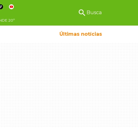
search
Busca
NDE
20º
Últimas notícias