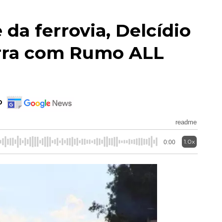
da ferrovia, Delcídio
erra com Rumo ALL
o
readme
1.0x
0:00