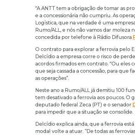
"A ANTT tem a obrigação de tomar as prov
e a concessionária não cumpriu. As ope
Logística, que na verdade é uma empresa
Rumo/ALL, e nós não vamos dar moleza não
concedida por telefone à Rádio Difusora
O contrato para explorar a ferrovia pelo E
Delcídio a empresa corre o risco de perd
acordos firmados em contrato. "Ou eles c
que seja cassada a concessão, para que 
as operações”.
Neste ano a Rumo/ALL já demitiu 100 func
tem desativado a ferrovia aos poucos. O
deputado federal Zeca (PT) e o senador
para impedir que a situação se consolide.
Delcídio explica ainda, que a ferrovia es
modal volte a atuar. “De todas as ferrovia