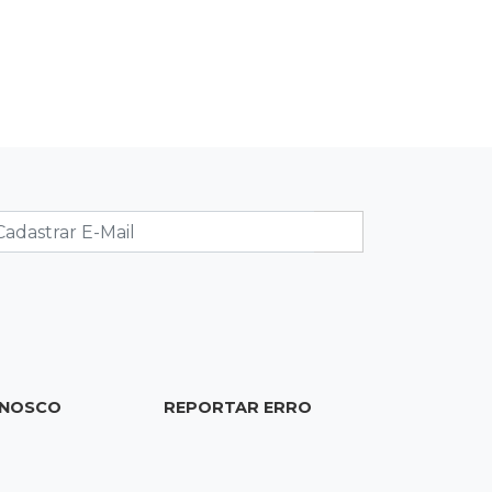
Deodápolis após temporal de
granizo causar estragos
17:17
Em investigação
Pai de bebê desaparecida vai à
polícia e nega ser membro de facção
17:12
"Meu irmão não volta mais"
Família pede justiça por eletricista
morto por motorista bêbado e sem
CNH
17:01
Transferidos
Mandantes de mortes em guerra de
ONOSCO
REPORTAR ERRO
facções vão para presídio federal