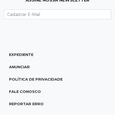
ASSINE NOSSA NEWSLETTER
Caminhão tomba e trava trânsito após
acidente com F-1000 na Av. Heráclito
18:46
Futsal de base
Rodada de estreia da Copa Pelezinho soma 35
gols em quatro jogos
EXPEDIENTE
18:28
Concurso 3.042
Mega-Sena sorteia neste domingo prêmio
ANUNCIAR
acumulado em R$ 165 milhões
POLÍTICA DE PRIVACIDADE
18:05
Energia renovável
Produção de biodiesel cresce 32% em MS e
FALE CONOSCO
supera 31 milhões de litros
REPORTAR ERRO
17:44
100º caso