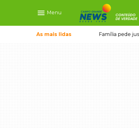
menu
Menu
o pai e morre a caminho do hospital
As mais
lidas
Família pede ju