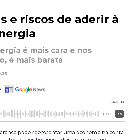
 e riscos de aderir à
energia
nergia é mais cara e nos
o, é mais barata
9:33
o
readme
1.0x
0:00
rifa branca pode representar uma economia na conta
 e atentos aos horários e dias em que a energia