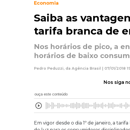
Economia
Saiba as vantagens
tarifa branca de 
Nos horários de pico, a e
horários de baixo consum
Pedro Peduzzi, da Agência Brasil | 07/01/2018 1
Nos siga n
ouça este conteúdo
Em vigor desde o dia 1º de janeiro, a ta
de luz para os consumidores disciplinados