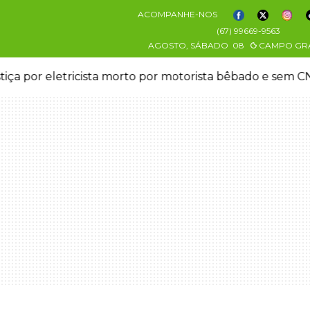
ACOMPANHE-NOS
(67) 99669-9563
AGOSTO, SÁBADO
08
CAMPO GR
stiça por eletricista morto por motorista bêbado e sem 