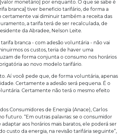
 [valor monetário] por enquanto. O que se sabe é
fa branca] tiver beneficio tarifário, de forma a
o certamente vai diminuir também a receita das
uramento, a tarifa terá de ser recalculada, de
esidente da Abradee, Nelson Leite.
tarifa branca - com adesão voluntária - não vai
minuirmos os custos, teria de haver uma
duzam de forma conjunta o consumo nos horários
rigatória ao novo modelo tarifário.
o. Aí você pede que, de forma voluntária, apenas
cidade. Certamente a adesão será pequena. É o
luntária. Certamente não terá o mesmo efeito
 dos Consumidores de Energia (Anace), Carlos
no futuro. “Em outras palavras: se o consumidor
 adaptar aos horários mais baratos, ele poderá ser
custo da energia, na revisão tarifária seguinte”,