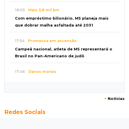
18:03
Mais 3,8 mil km
Com empréstimo bilionário, MS planeja mais
que dobrar malha asfaltada até 2031
17:54
Promessa em ascensão
Campeã nacional, atleta de MS representará o
Brasil no Pan-Americano de judô
17:46
Danos morais
Grávida acha barata em hambúrguer e
restaurante terá de pagar R$ 6 mil
+
Notícias
17:32
Veja os horários
Redes Sociais
Velório de Luis Pedro Scalise será no Rubens
Gil de Camillo nesta sexta-feira