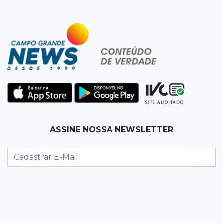
07:54
Ruas bloqueadas
Campo Grande tem quatro interdições no
trânsito neste domingo
07:45
Dia dos Pais
Qual conselho do seu pai você não ouviu e
hoje paga um preço alto?
07:30
Disciplina e amor
ASSINE NOSSA NEWSLETTER
Pais passam kung-fu de geração em geração
e agora treinam as filhas
07:26
Tiradentes
Ataque em beco deixa um morto com rosto
deformado e outro ferido
07:20
14 de julho