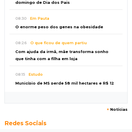
domingo de Dia dos Pais
08:30
Em Pauta
O enorme peso dos genes na obesidade
08:26
O que ficou de quem partiu
Com ajuda da irmã, mãe transforma sonho
que tinha com a filha em loja
08:15
Estudo
Município de MS perde 58 mil hectares e R$ 12
milhões por mês com silvicultura
08:03
Amambai
+
Notícias
Rapaz de 23 anos morre ao bater o carro em
Redes Sociais
poste de energia elétrica