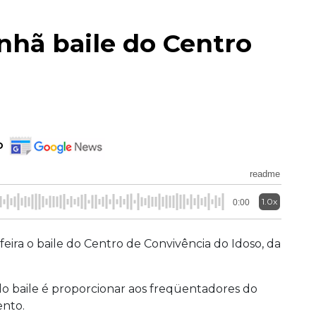
hã baile do Centro
o
readme
1.0x
0:00
eira o baile do Centro de Convivência do Idoso, da
do baile é proporcionar aos freqüentadores do
nto.