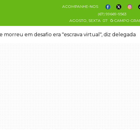
ACOMPANHE-NOS
(67) 99669-9563
AGOSTO, SEXTA
07
CAMPO GRA
 morreu em desafio era "escrava virtual", diz delegada