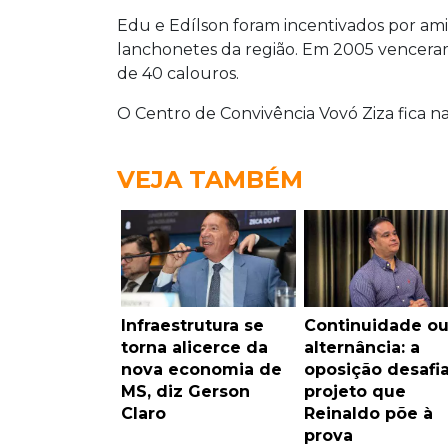
Edu e Edílson foram incentivados por am
lanchonetes da região. Em 2005 venceram
de 40 calouros.
O Centro de Convivência Vovó Ziza fica n
VEJA TAMBÉM
Infraestrutura se
Continuidade o
torna alicerce da
alternância: a
nova economia de
oposição desafi
MS, diz Gerson
projeto que
Claro
Reinaldo põe à
prova