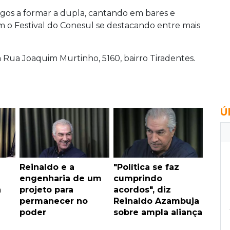
igos a formar a dupla, cantando em bares e
 o Festival do Conesul se destacando entre mais
a Rua Joaquim Murtinho, 5160, bairro Tiradentes.
Ú
u
Reinaldo e a
"Política se faz
engenharia de um
cumprindo
a
projeto para
acordos", diz
permanecer no
Reinaldo Azambuja
poder
sobre ampla aliança