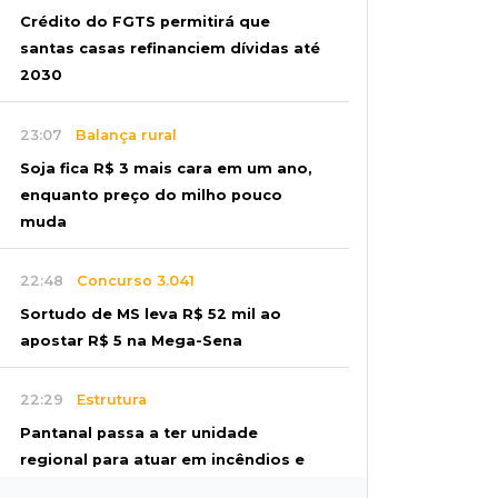
Crédito do FGTS permitirá que
santas casas refinanciem dívidas até
2030
23:07
Balança rural
Soja fica R$ 3 mais cara em um ano,
enquanto preço do milho pouco
muda
22:48
Concurso 3.041
Sortudo de MS leva R$ 52 mil ao
apostar R$ 5 na Mega-Sena
22:29
Estrutura
Pantanal passa a ter unidade
regional para atuar em incêndios e
desmate