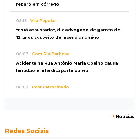
reparo em córrego
08:13
Vila Popular
"Está assustado", diz advogado de garoto de
12 anos suspeito de incendiar amigo
08:07
Com Rui Barbosa
Acidente na Rua Antônio Maria Coelho causa
lentidão e interdita parte da via
08:00
Post Patrocinado
Studio Jozi Costa ajuda homens a eliminar
verrugas e pintas
+
Notícias
07:52
A um clique
Redes Sociais
Do 1º prêmio às dívidas, jogadores relatam
como o vício tomou conta da vida