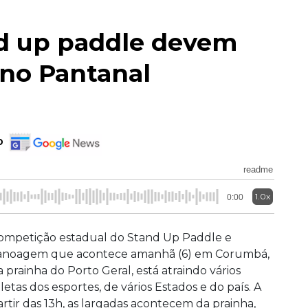
d up paddle devem
 no Pantanal
o
readme
1.0x
0:00
ompetição estadual do Stand Up Paddle e
anoagem que acontece amanhã (6) em Corumbá,
a prainha do Porto Geral, está atraindo vários
tletas dos esportes, de vários Estados e do país. A
artir das 13h, as largadas acontecem da prainha,