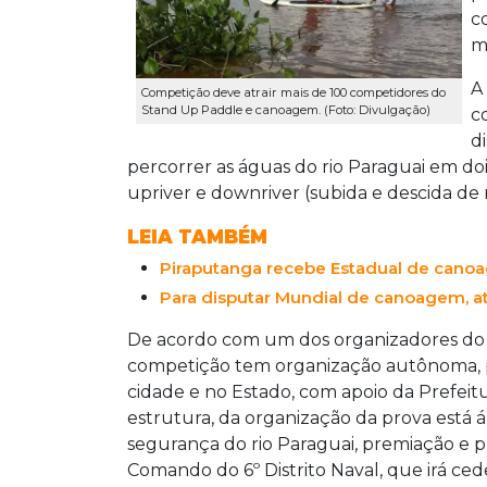
c
m
A
Competição deve atrair mais de 100 competidores do
Stand Up Paddle e canoagem. (Foto: Divulgação)
c
di
percorrer as águas do rio Paraguai em do
upriver e downriver (subida e descida de r
LEIA TAMBÉM
Piraputanga recebe Estadual de cano
Para disputar Mundial de canoagem, a
De acordo com um dos organizadores do 
competição tem organização autônoma, p
cidade e no Estado, com apoio da Prefeitu
estrutura, da organização da prova está 
segurança do rio Paraguai, premiação e p
Comando do 6º Distrito Naval, que irá c