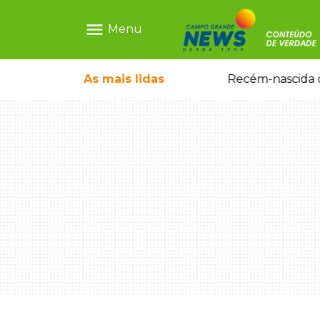
menu
Menu
As mais
lidas
Motorista embriagado e sem CNH é preso por homicídio após morte de motociclista
Recém-nascida d