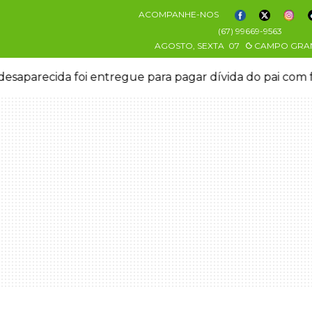
ACOMPANHE-NOS
(67) 99669-9563
AGOSTO, SEXTA
07
CAMPO GRA
esaparecida foi entregue para pagar dívida do pai com 