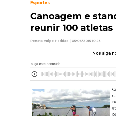
Esportes
Canoagem e stan
reunir 100 atletas
Renata Volpe Haddad | 05/06/2015 10:25
Nos siga n
ouça este conteúdo
C
c
n
a
p