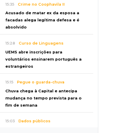
15:35
Crime no Coophavila II
Acusado de matar ex da esposa a
facadas alega legítima defesa e é
absolvido
15:28
Curso de Linguagens
UEMS abre inscrições para
voluntários ensinarem português a
estrangeiros
15:15
Pegue o guarda-chuva
Chuva chega à Capital e antecipa
mudança no tempo prevista para o
fim de semana
15:03
Dados públicos
Fábio Trad declara R$ 3,67 milhões