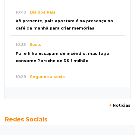
10:49
Dia dos Pais
Xô presente, pais apostam é na presença no
café da manhã para criar memórias
10:38
Susto
Pai e filho escapam de incêndio, mas fogo
consome Porsche de R$ 1 milhão
10:29
Segunda a sexta
Pets do Jardim Carioca poderão ser atendidos
gratuitamente nesta semana
+
Notícias
10:18
Caso Ayla
Redes Sociais
Rastreamento de celulares levou polícia até
sequestradores de recém-nascida