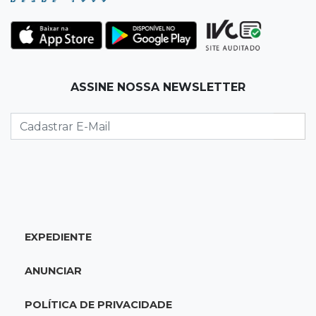
22:42
Resumão
Palmeiras e Vasco confirmam vagas nas
quartas da Copa do Brasil
ASSINE NOSSA NEWSLETTER
22:26
Eleições 2026
Eleitorado aprova teste da urna, mas diz que
colinha será "fundamental"
22:05
Sidrolândia
Briga termina com homem de 35 anos
assassinado a facadas
EXPEDIENTE
21:40
Ideb
ANUNCIAR
Escolas municipais lideram notas do Ensino
Fundamental em Campo Grande
POLÍTICA DE PRIVACIDADE