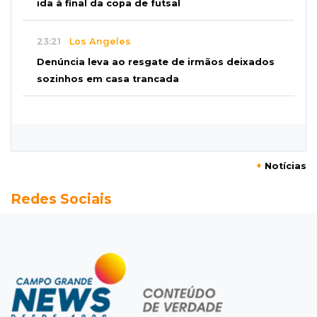
ida à final da copa de futsal
23:21
Los Angeles
Denúncia leva ao resgate de irmãos deixados
sozinhos em casa trancada
23:17
Clima
Defesa Civil recomenda atenção em MS com
formação de ciclone bomba
+
Notícias
23:00
Ideb
Redes Sociais
Entre escolas com nota divulgada, 3 estaduais
lideram o Ensino Médio na Capital
22:57
Chapadão do Sul
Homem é baleado após apontar revólver para
policiais militares